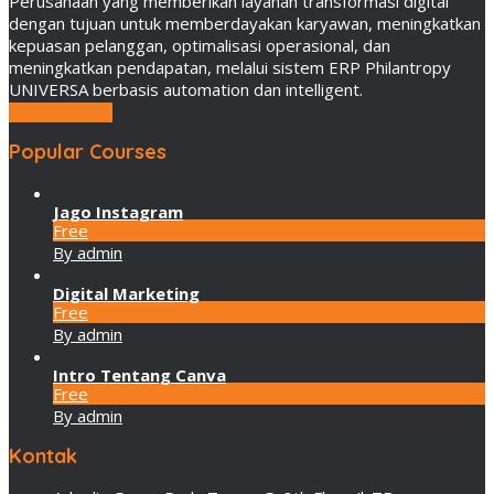
Perusahaan yang memberikan layanan transformasi digital
dengan tujuan untuk memberdayakan karyawan, meningkatkan
kepuasan pelanggan, optimalisasi operasional, dan
meningkatkan pendapatan, melalui sistem ERP Philantropy
UNIVERSA berbasis automation dan intelligent.
LEBIH LANJUT
Popular Courses
Jago Instagram
Free
By admin
Digital Marketing
Free
By admin
Intro Tentang Canva
Free
By admin
Kontak