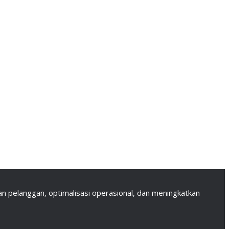
 pelanggan, optimalisasi operasional, dan meningkatkan