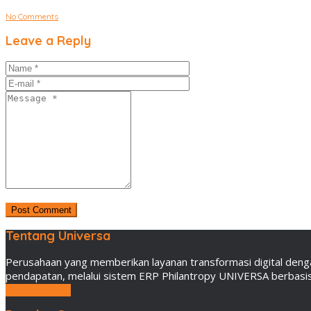
No Comments
Leave a Reply
Tentang Universa
Perusahaan yang memberikan layanan transformasi digital deng
pendapatan, melalui sistem ERP Philantropy UNIVERSA berbasis 
LEBIH LANJUT