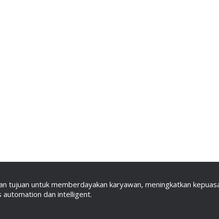
an tujuan untuk memberdayakan karyawan, meningkatkan kepuasan
automation dan intelligent.