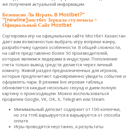
же получения актуальной информации.
Безопасно Ли Играть В Mostbet?”
“[newline]мостбет Зеркало стулочасы –
Официальный Сайт Mostbet
Сортировка игр на официальном сайте Мостбет Казахстан
дает вам возможностью выбрать игру вопреки жанру,
разработчику одноиз особенности. В общей сложности,
на сайте представлено более 50 производителей,
которые являемся лидерами в индустрии. Пополнение
счета только вывод средств делается через личный
комнату. Живой раздел предназначенных для игроков,
которые предпочитают одновременно увидеть событие и
оформлять пари. В режиме live игровая таблица
обновляется каждые несколько секунд и даем полную
картину о происходящем. Можно воспользоваться
профилем Google, VK, OK, X, Telegram или Steam.
Минимальный депозит содержит от 100 копеечки,
но эта ттпб варьируется в варьируется от способа
оплате.
Игры проводятся неустанно, а результаты