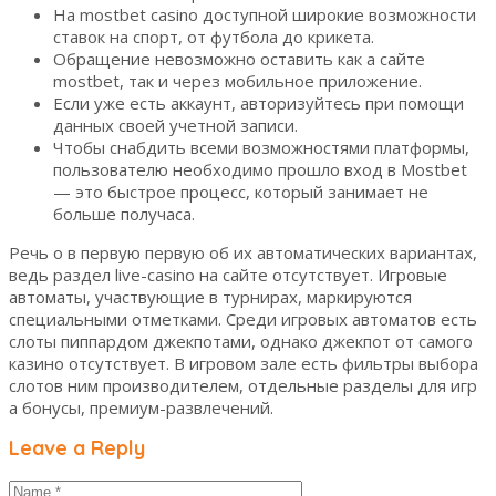
На mostbet casino доступной широкие возможности
ставок на спорт, от футбола до крикета.
Обращение невозможно оставить как а сайте
mostbet, так и через мобильное приложение.
Если уже есть аккаунт, авторизуйтесь при помощи
данных своей учетной записи.
Чтобы снабдить всеми возможностями платформы,
пользователю необходимо прошло вход в Mostbet
— это быстрое процесс, который занимает не
больше получаса.
Речь о в первую первую об их автоматических вариантах,
ведь раздел live-casino на сайте отсутствует. Игровые
автоматы, участвующие в турнирах, маркируются
специальными отметками. Среди игровых автоматов есть
слоты пиппардом джекпотами, однако джекпот от самого
казино отсутствует. В игровом зале есть фильтры выбора
слотов ним производителем, отдельные разделы для игр
а бонусы, премиум-развлечений.
Leave a Reply