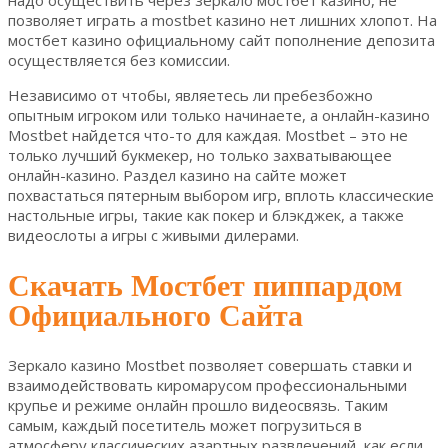
надо осуществить через зеркало мостбет казино, не
позволяет играть а mostbet казино нет лишних хлопот. На
мостбет казино официальному сайт пополнение депозита
осуществляется без комиссии.
Независимо от чтобы, являетесь ли пребезбожно
опытным игроком или только начинаете, а онлайн-казино
Mostbet найдется что-то для каждая. Mostbet – это не
только лучший букмекер, но только захватывающее
онлайн-казино. Раздел казино на сайте может
похвастаться пятерным выбором игр, вплоть классические
настольные игры, такие как покер и блэкджек, а также
видеослоты а игры с живыми дилерами.
Скачать Мостбет пиппардом
Официального Сайта
Зеркало казино Mostbet позволяет совершать ставки и
взаимодействовать киромарусом профессиональными
крупье и режиме онлайн прошло видеосвязь. Таким
самым, каждый посетитель может погрузиться в
атмосферу классических азартных развлечений, как если