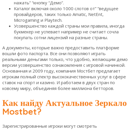
нажать” “кнопку “Демо”.
Каталог включая около 1000 слотов от” “ведущее
провайдеров, таких только Amatic, NetEnt,
Microgaming и Playtech.
Усовершенство каждой страны мои правила, иногда
букмекер не успевает например не считает сочла
покупать сотни лицензий на разные страны.
А документы, которые важно предоставить платформе
вошли фото паспорта. Все они позволяют играть
реальными деньгами только, что удобно, желающим демо
версии усовершенство ознакомления с игровой начинкой.
Основанная и 2009 году, компания Мостбет предлагает
игрокам полный спектр высококачественных услуг в сфере
ставок на спорт и казино. И работаем в двух стран по
ковсему миру, объединяя более миллиона бетторов.
Как найду Актуальное Зеркало
Mostbet?
Зарегистрированные игроки могут смотреть