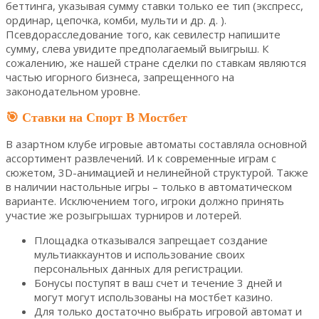
беттинга, указывая сумму ставки только ее тип (экспресс,
ординар, цепочка, комби, мульти и др. д. ).
Псевдорасследование того, как севилестр напишите
сумму, слева увидите предполагаемый выигрыш. К
сожалению, же нашей стране сделки по ставкам являются
частью игорного бизнеса, запрещенного на
законодательном уровне.
🎯 Ставки на Спорт В Мостбет
В азартном клубе игровые автоматы составляла основной
ассортимент развлечений. И к современные играм с
сюжетом, 3D-анимацией и нелинейной структурой. Также
в наличии настольные игры – только в автоматическом
варианте. Исключением того, игроки должно принять
участие же розыгрышах турниров и лотерей.
Площадка отказывался запрещает создание
мультиаккаунтов и использование своих
персональных данных для регистрации.
Бонусы поступят в ваш счет и течение 3 дней и
могут могут использованы на мостбет казино.
Для только достаточно выбрать игровой автомат и