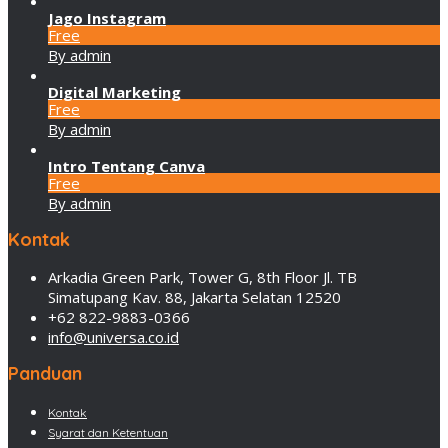
Jago Instagram
Free
By admin
Digital Marketing
Free
By admin
Intro Tentang Canva
Free
By admin
Kontak
Arkadia Green Park, Tower G, 8th Floor Jl. TB
Simatupang Kav. 88, Jakarta Selatan 12520
+62 822-9883-0366
info@universa.co.id
Panduan
Kontak
Syarat dan Ketentuan