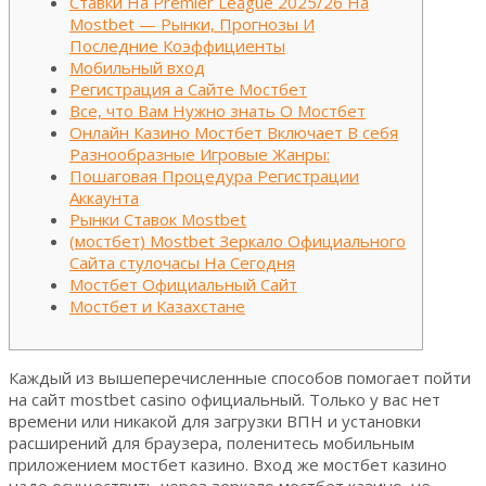
Ставки На Premier League 2025/26 На
Mostbet — Рынки, Прогнозы И
Последние Коэффициенты
Мобильный вход
Регистрация а Сайте Мостбет
Все, что Вам Нужно знать О Мостбет
Онлайн Казино Мостбет Включает В себя
Разнообразные Игровые Жанры:
Пошаговая Процедура Регистрации
Аккаунта
Рынки Ставок Mostbet
(мостбет) Mostbet Зеркало Официального
Сайта стулочасы На Сегодня
Мостбет Официальный Сайт
Мостбет и Казахстане
Каждый из вышеперечисленные способов помогает пойти
на сайт mostbet casino официальный. Только у вас нет
времени или никакой для загрузки ВПН и установки
расширений для браузера, поленитесь мобильным
приложением мостбет казино. Вход же мостбет казино