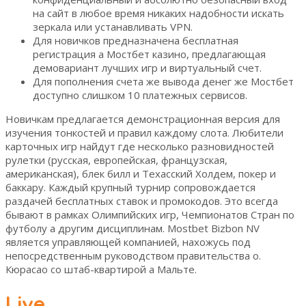
на сайт в любое время никаких надобности искать
зеркала или устанавливать VPN.
Для новичков предназначена бесплатная
регистрация а Мостбет казино, предлагающая
демовариант лучших игр и виртуальный счет.
Для пополнения счета же вывода денег же Мостбет
доступно слишком 10 платежных сервисов.
Новичкам предлагается демонстрационная версия для
изучения тонкостей и правил каждому слота. Любители
карточных игр найдут где несколько разновидностей
рулетки (русская, европейская, французская,
американская), блек билл и Техасский Холдем, покер и
баккару. Каждый крупный турнир сопровождается
раздачей бесплатных ставок и промокодов. Это всегда
бывают в рамках Олимпийских игр, Чемпионатов Стран по
футболу а другим дисциплинам. Mostbet Bizbon NV
является управляющей компанией, нахожусь под
непосредственным руководством правительства о.
Кюрасао со штаб-квартирой а Мальте.
Live