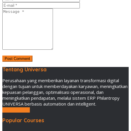
Tentang Universa
Perusahaan yang memberikan layanan transformasi digital
dengan tujuan untuk memberdayakan karyawan, meningkatkan
kepuasan pelanggan, optimalisasi operasional, dan
meningkatkan pendapatan, melalui sistem ERP Philantropy
UNIVERSA berbasis automation dan intelligent.
LEBIH LANJUT
Popular Courses