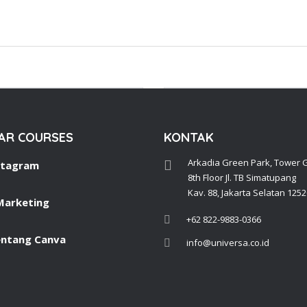
AR COURSES
KONTAK
Arkadia Green Park, Tower G
stagram
8th Floor Jl. TB Simatupang
Kav. 88, Jakarta Selatan 1252
 Marketing
+62 822-9883-0366
entang Canva
info@universa.co.id