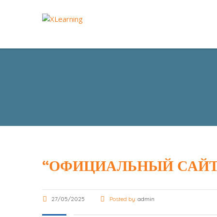
“ОФИЦИАЛЬНЫЙ САЙТ
27/05/2025
Posted by:
admin