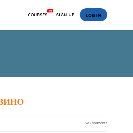
HOT
COURSES
SIGN UP
LOG IN
ЗИНО
No Comments