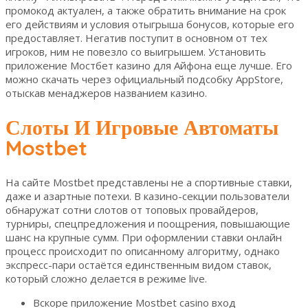
промокод актуален, а также обратить внимание на срок
его действиям и условия отыгрыша бонусов, которые его
предоставляет. Негатив поступит в основном от тех
игроков, ним не повезло со выигрышем. Установить
приложение Мостбет казино для Айфона еще лучше. Его
можно скачать через официальный подсобку AppStore,
отыскав менаджеров названием казино.
Слоты И Игровые Автоматы
Mostbet
На сайте Mostbet представлены не а спортивные ставки,
даже и азартные потехи. В казино-секции пользователи
обнаружат сотни слотов от топовых провайдеров,
турниры, спецпредложения и поощрения, повышающие
шанс на крупные сумм. При оформлении ставки онлайн
процесс происходит по описанному алгоритму, однако
экспресс-пари остаётся единственным видом ставок,
который сложно делается в режиме live.
Вскоре приложение Mostbet casino вход