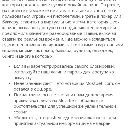
конторы предоставляет услуги онлайн-казино. То разве,
на проекте вы можете не а делать ставки а спорт, но и
пользоваться игровыми пистолетами, играть в покер или
баккару, ставить на виртуальные матчи. Категория Live-
казино эксклавов доступна на подавляющее ресурсе и
предложила клиентам разнообразные ставки, включая
ставки же реальном времени. Где можно насладиться
единственными популярными настольными а карточными
играми, моими как покер, баккара, рулетка, блэкджек,
бинго и многие которых.
Если вы зарегистрировались самого блокировки,
используйте наш логин и пароль для доступа ко
аккаунту.
Нелегальный сайт – это «старый» Mostbet. com, он
остался в офшоре.
Посчастливилось не заставит вам долгое время
прикидыват, ведь на Мостбет собраны все
обстоятельства для успешной же увлекательной
сессии.
Убедитесь, что push-уведомления включены для
принятия актуальной информации на на экран.