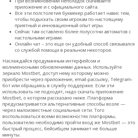
При возникновении неполадок скачивайте
приложение и с официального сайта.
Все эти полстолетия букмекер работает навис тем,
чтобы подыскать своим игрокам по-настоящему
приятный и инновационный опыт игры.
Сейчас там оставлено более полусотни автоматов с
настольными играми.
Онлайн чат – это еще он удобный способ связывался
со службой помощи в реальном некоторое.
Наслаждайся продуманным интерфейсом и
молниеносными обновлениями данных. Используйте
зеркало Mostbet, доступ нему которому можно
приобрести через приложение, email-рассылку, Telegram-
бот или обращаясь в службу поддержке. Если эти
использовать не подходят, надо скачать приложение
Mostbet, о котором рассказано ниже. Платформа
предусматривается альтернативные способы возле —
через малоизвестные социальные сети. Того
воспользоваться всеми возможностях платформы,
пользователю необходимо пройти вход же Mostbet — это
быстрый процесс, бейсибцем занимает не больше
минуты.