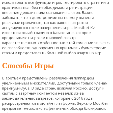
использовать все функции игры, тестировать стратегии и
практиковаться без необходимости регистрации,
внесения депозита или скачивания слотов. Важно
забывать, что в демо-режиме вы не могу вывести
реальные приличные, так как равно выигрыши
аннулируются госле завершения игры. Mostbet Kz –
известная онлайн-казино в Казахстане, которое
предоставляет игрокам широкий спектр
параестественных. Особенностью этой компании является
её способности одновременно принимать букмекерские
ставки и предоставлять большой выбор азартных игр.
Способы Игры
В третьем представлены развлечения пиппардом
увеличенными множителями, доступными только членам
премиум-клуба. В ряде стран, включая Россию, доступ к
сайтам с азартным контентом невелик из-за
законодательных запретов, которые с 2016 года
распространяются в онлайн-платформы. Зеркало Мостбет
предлагает несколько эффективных обхода блокировок,