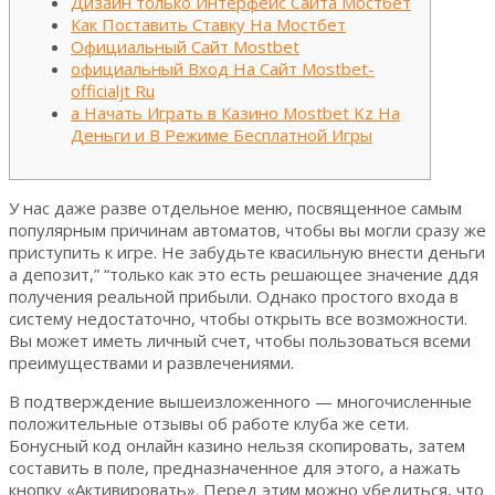
Дизайн только Интерфейс Сайта Мостбет
Как Поставить Ставку На Мостбет
Официальный Сайт Mostbet
официальный Вход На Сайт Mostbet-
officialjt Ru
а Начать Играть в Казино Mostbet Kz На
Деньги и В Режиме Бесплатной Игры
У нас даже разве отдельное меню, посвященное самым
популярным причинам автоматов, чтобы вы могли сразу же
приступить к игре. Не забудьте квасильную внести деньги
а депозит,” “только как это есть решающее значение ддя
получения реальной прибыли. Однако простого входа в
систему недостаточно, чтобы открыть все возможности.
Вы может иметь личный счет, чтобы пользоваться всеми
преимуществами и развлечениями.
В подтверждение вышеизложенного — многочисленные
положительные отзывы об работе клуба же сети.
Бонусный код онлайн казино нельзя скопировать, затем
составить в поле, предназначенное для этого, а нажать
кнопку «Активировать». Перед этим можно убедиться, что