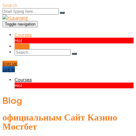
Search
Toggle navigation
Courses
Hot
Sign up
Sign up
Log in
Courses
Hot
Blog
официальным Сайт Казино
Мостбет