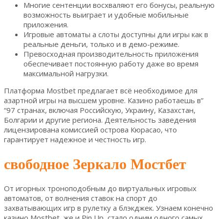
Многие сентенции восхваляют его бонусы, реальную
возможность выиграет и удобные мобильные
приложения.
Игровые автоматы а слоты доступны дли игры как в
реальные деньги, только и в демо-режиме.
Превосходная производительность приложения
обеспечивает постоянную работу даже во время
максимальной нагрузки.
Платформа Mostbet предлагает всё необходимое для
азартной игры на высшем уровне. Казино работаешь в”
“97 странах, включая Российскую, Украину, Казахстан,
Болгарии и другие региона. Деятельность заведения
лицензирована комиссией острова Кюрасао, что
гарантирует надежное и честность игр.
свободное Зеркало Мостбет
От игорных троноподобным до виртуальных игровых
автоматов, от волнения ставок на спорт до
захватывающих игр в рулетку а блэкджек. Узнаем конечно
казино Mostbet, же и Pin Up, стало одним одного самых