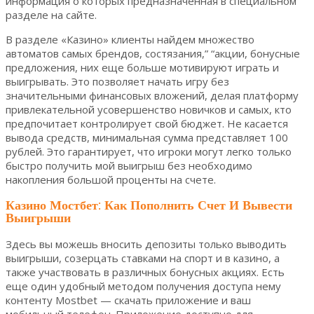
информация о которых предназначенная в специальном
разделе на сайте.
В разделе «Казино» клиенты найдем множество
автоматов самых брендов, состязания,” “акции, бонусные
предложения, них еще больше мотивируют играть и
выигрывать. Это позволяет начать игру без
значительными финансовых вложений, делая платформу
привлекательной усовершенство новичков и самых, кто
предпочитает контролирует свой бюджет. Не касается
вывода средств, минимальная сумма представляет 100
рублей. Это гарантирует, что игроки могут легко только
быстро получить мой выигрыш без необходимо
накопления большой проценты на счете.
Казино Мостбет: Как Пополнить Счет И Вывести
Выигрыши
Здесь вы можешь вносить депозиты только выводить
выигрыши, созерцать ставками на спорт и в казино, а
также участвовать в различных бонусных акциях. Есть
еще один удобный методом получения доступа нему
контенту Mostbet — скачать приложение и ваш