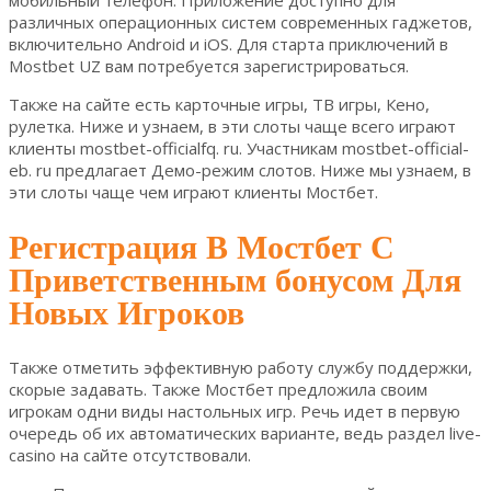
мобильный телефон. Приложение доступно для
различных операционных систем современных гаджетов,
включительно Android и iOS. Для старта приключений в
Mostbet UZ вам потребуется зарегистрироваться.
Также на сайте есть карточные игры, ТВ игры, Кено,
рулетка. Ниже и узнаем, в эти слоты чаще всего играют
клиенты mostbet-officialfq. ru. Участникам mostbet-official-
eb. ru предлагает Демо-режим слотов. Ниже мы узнаем, в
эти слоты чаще чем играют клиенты Мостбет.
Регистрация В Мостбет С
Приветственным бонусом Для
Новых Игроков
Также отметить эффективную работу службу поддержки,
скорые задавать. Также Мостбет предложила своим
игрокам одни виды настольных игр. Речь идет в первую
очередь об их автоматических варианте, ведь раздел live-
casino на сайте отсутствовали.