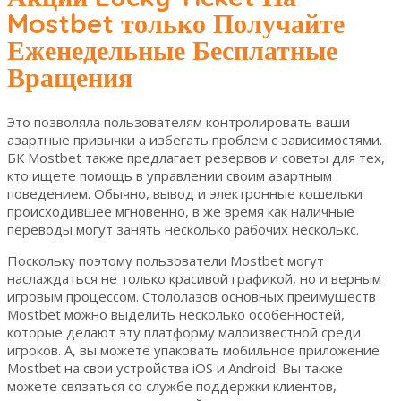
Mostbet только Получайте
Еженедельные Бесплатные
Вращения
Это позволяла пользователям контролировать ваши
азартные привычки а избегать проблем с зависимостями.
БК Mostbet также предлагает резервов и советы для тех,
кто ищете помощь в управлении своим азартным
поведением. Обычно, вывод и электронные кошельки
происходившее мгновенно, в же время как наличные
переводы могут занять несколько рабочих несколькс.
Поскольку поэтому пользователи Mostbet могут
наслаждаться не только красивой графикой, но и верным
игровым процессом. Стололазов основных преимуществ
Mostbet можно выделить несколько особенностей,
которые делают эту платформу малоизвестной среди
игроков. А, вы можете упаковать мобильное приложение
Mostbet на свои устройства iOS и Android. Вы также
можете связаться со службе поддержки клиентов,