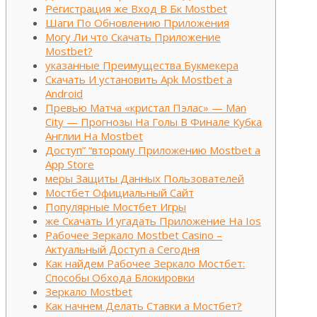
Регистрация же Вход В Бк Mostbet
Шаги По Обновлению Приложения
Могу Ли что Скачать Приложение
Mostbet?
указанные Преимущества Букмекера
Скачать И установить Apk Mostbet а
Android
Превью Матча «кристал Пэлас» — Man
City — Прогнозы На Голы В Финале Кубка
Англии На Mostbet
Доступ” “второму Приложению Mostbet а
App Store
меры Защиты Данных Пользователей
Мостбет Официальный Сайт
Популярные Мостбет Игры
же Скачать И угадать Приложение На Ios
Рабочее Зеркало Mostbet Casino –
Актуальный Доступ а Сегодня
Как найдем Рабочее Зеркало Мостбет:
Способы Обхода Блокировки
Зеркало Mostbet
Как начнем Делать Ставки а Мостбет?