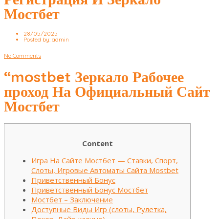
Мостбет
28/05/2025
Posted by:
admin
No Comments
“mostbet Зеркало Рабочее
проход На Официальный Сайт
Мостбет
Content
Игра На Сайте Мостбет — Ставки, Спорт,
Слоты, Игровые Автоматы Сайта Mostbet
Приветственный Бонус
Приветственный Бонус Мостбет
Мостбет – Заключение
Доступные Виды Игр (слоты, Рулетка,