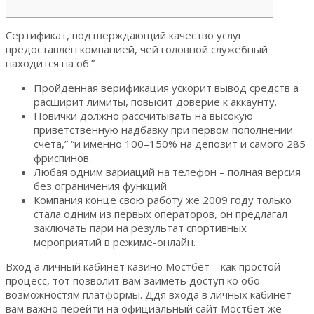
Сертификат, подтверждающий качество услуг
предоставлен компанией, чей головной служебный
находится на об.”
Пройденная верификация ускорит вывод средств а
расширит лимиты, повысит доверие к аккаунту.
Новички должно рассчитывать на высокую
приветственную надбавку при первом пополнении
счёта,” “и именно 100–150% на депозит и самого 285
фриспинов.
Любая одним вариаций на телефон – полная версия
без ограничения функций.
Компания конце свою работу же 2009 году только
стала одним из первых операторов, он предлагал
заключать пари на результат спортивных
мероприятий в режиме-онлайн.
Вход а личный кабинет казино Мостбет ‒ как простой
процесс, тот позволит вам заиметь доступ ко обо
возможностям платформы. Ддя входа в личных кабинет
вам важно перейти на официальный сайт Мостбет же