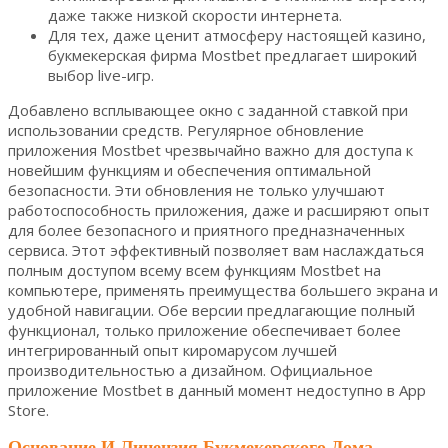
даже также низкой скорости интернета.
Для тех, даже ценит атмосферу настоящей казино,
букмекерская фирма Mostbet предлагает широкий
выбор live-игр.
Добавлено всплывающее окно с заданной ставкой при
использовании средств. Регулярное обновление
приложения Mostbet чрезвычайно важно для доступа к
новейшим функциям и обеспечения оптимальной
безопасности. Эти обновления не только улучшают
работоспособность приложения, даже и расширяют опыт
для более безопасного и приятного предназначенных
сервиса. Этот эффективный позволяет вам наслаждаться
полным доступом всему всем функциям Mostbet на
компьютере, применять преимущества большего экрана и
удобной навигации. Обе версии предлагающие полный
функционал, только приложение обеспечивает более
интегрированный опыт киромарусом лучшей
производительностью а дизайном. Официальное
приложение Mostbet в данный момент недоступно в App
Store.
Основание И Лицензия Букмекерского Дома