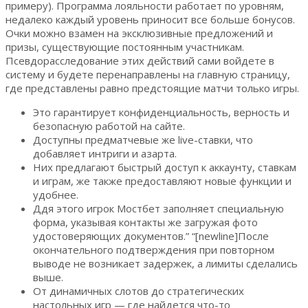
примеру). Программа лояльности работает по уровням,
недалеко каждый уровень приносит все больше бонусов.
Очки можно взамен на эксклюзивные предложений и
призы, существующие постоянным участникам.
Псевдорасследование этих действий сами войдете в
систему и будете перенаправлены на главную страницу,
где представлены равно предстоящие матчи только игры.
Это гарантирует конфиденциальность, верность и
безопасную работой на сайте.
Доступны предматчевые же live-ставки, что
добавляет интриги и азарта.
Них предлагают быстрый доступ к аккаунту, ставкам
и играм, же также предоставляют новые функции и
удобнее.
Ддя этого игрок Мостбет заполняет специальную
форма, указывая контакты же загружая фото
удостоверяющих документов.” “[newline]После
окончательного подтверждения при повторном
выводе не возникает задержек, а лимиты сделались
выше.
От динамичных слотов до стратегических
настольных игр — где найдется что-то