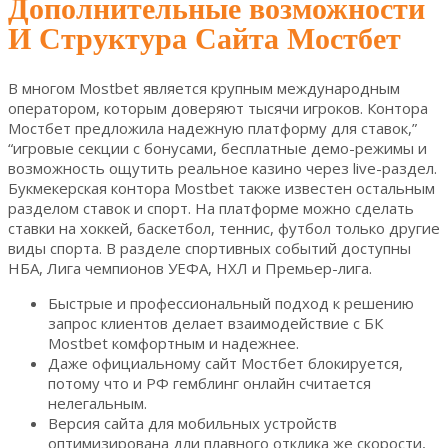
Дополнительные возможности
И Структура Сайта Мостбет
В многом Mostbet является крупным международным
оператором, которым доверяют тысячи игроков. Контора
Мостбет предложила надежную платформу для ставок,”
“игровые секции с бонусами, бесплатные демо-режимы и
возможность ощутить реальное казино через live-раздел.
Букмекерская контора Mostbet также известен остальным
разделом ставок и спорт. На платформе можно сделать
ставки на хоккей, баскетбол, теннис, футбол только другие
виды спорта. В разделе спортивных событий доступны
НБА, Лига чемпионов УЕФА, НХЛ и Премьер-лига.
Быстрые и профессиональный подход к решению
запрос клиентов делает взаимодействие с БК
Mostbet комфортным и надежнее.
Даже официальному сайт Мостбет блокируется,
потому что и РФ гемблинг онлайн считается
нелегальным.
Версия сайта для мобильных устройств
оптимизирована дли плавного отклика же скорости,