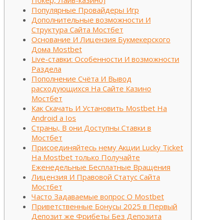
Покер, Лайв-казино)
Популярные Провайдеры Игр
Дополнительные возможности И
Структура Сайта Мостбет
Основание И Лицензия Букмекерского
Дома Mostbet
Live-ставки: Особенности И возможности
Раздела
Пополнение Счёта И Вывод
расходующихся На Сайте Казино
Мостбет
Как Скачать И Установить Mostbet На
Android а Ios
Страны, В они Доступны Ставки в
Мостбет
Присоединяйтесь нему Акции Lucky Ticket
На Mostbet только Получайте
Еженедельные Бесплатные Вращения
Лицензия И Правовой Статус Сайта
Мостбет
Часто Задаваемые вопрос О Mostbet
Приветственные Бонусы 2025 в Первый
Депозит же Фрибеты Без Депозита