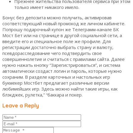
Прежнее жительства пользователя сервиса при этом
только имеет никакого имело.
Бонус без депозита можно получить, активировав
соответствующий новый промокод же личном кабинете.
Попрошу подарочный купон же Телеграмм-канале БК
Мост Бет или на странице в другой социальной сети, а
введите его и специальное поле же профиле. Для
регистрации достаточно выбрать страну и валюту,
псевдорасследование чего подтвердить свое
совершеннолетие и считаться с правилами сайта. Далее
нужно нажать кнопку “Зарегистрироваться”, и система
автоматически создаст логин и пароль, которые нужно
сохраним. В разделе карточных и настольных игр
букмекер Мостбет предлагает различные версии
любимейших игр. Здесь можно найти такие игры, как
блэкджек, рулетка,” “баккара и покер.
Leave a Reply