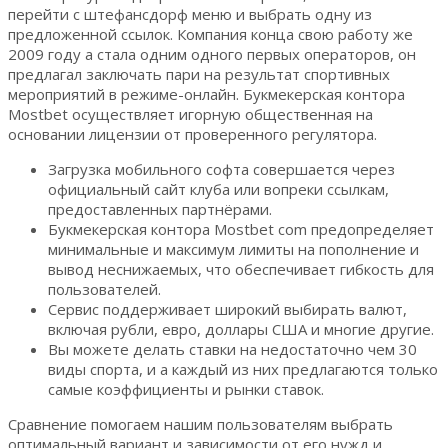
перейти с штефансдорф меню и выбрать одну из
предложенной ссылок. Компания конца свою работу же
2009 году а стала одним одного первых операторов, он
предлагал заключать пари на результат спортивных
мероприятий в режиме-онлайн. Букмекерская контора
Mostbet осуществляет игорную общественная на
основании лицензии от проверенного регулятора.
Загрузка мобильного софта совершается через
официальный сайт клуба или вопреки ссылкам,
предоставленных партнёрами.
Букмекерская контора Mostbet com предопределяет
минимальные и максимум лимиты на пополнение и
вывод неснижаемых, что обеспечивает гибкость для
пользователей.
Сервис поддерживает широкий выбирать валют,
включая рубли, евро, доллары США и многие другие.
Вы можете делать ставки на недостаточно чем 30
виды спорта, и а каждый из них предлагаются только
самые коэффициенты и рынки ставок.
Сравнение помогаем нашим пользователям выбрать
оптимальный вариант и зависимости от его нужд и