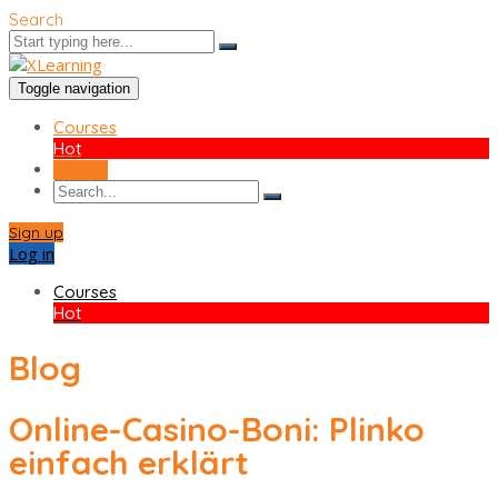
Search
Toggle navigation
Courses
Hot
Sign up
Sign up
Log in
Courses
Hot
Blog
Online-Casino-Boni: Plinko
einfach erklärt