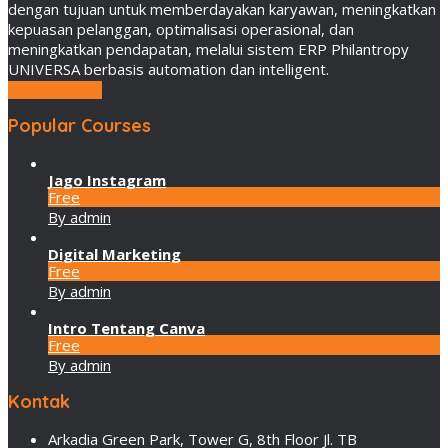
dengan tujuan untuk memberdayakan karyawan, meningkatkan
kepuasan pelanggan, optimalisasi operasional, dan
meningkatkan pendapatan, melalui sistem ERP Philantropy
UNIVERSA berbasis automation dan intelligent.
LEBIH LANJUT
Popular Courses
Jago Instagram
Free
By admin
Digital Marketing
Free
By admin
Intro Tentang Canva
Free
By admin
Kontak
Arkadia Green Park, Tower G, 8th Floor Jl. TB