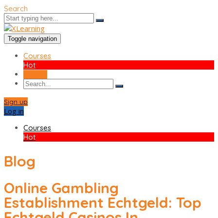
Search
Toggle navigation
Courses
Hot
Sign up
Sign up
Log in
Courses
Hot
Blog
Online Gambling
Establishment Echtgeld: Top
Echtgeld Casinos In