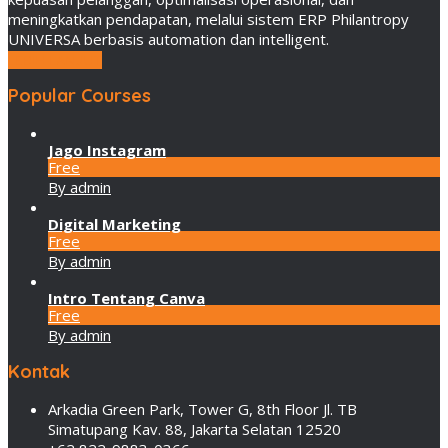
meningkatkan pendapatan, melalui sistem ERP Philantropy
UNIVERSA berbasis automation dan intelligent.
LEBIH LANJUT
Popular Courses
Jago Instagram
Free
By admin
Digital Marketing
Free
By admin
Intro Tentang Canva
Free
By admin
Kontak
Arkadia Green Park, Tower G, 8th Floor Jl. TB
Simatupang Kav. 88, Jakarta Selatan 12520