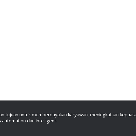
an tujuan untuk memberdayakan karyawan, meningkatkan kepuasan
automation dan intelligent.