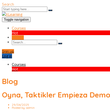
Search
Toggle navigation
Courses
Hot
Sign up
Sign up
Log in
Courses
Hot
Blog
Oyna, Taktikler Empieza Demo
29/04/2025
Posted by:
admin