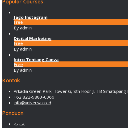
Popular Courses
Jago Instagram
Free
By admin
Digital Marketing
Free
By admin
Intro Tentang Canva
Free
By admin
Kontak
Arkadia Green Park, Tower G, 8th Floor Jl. TB Simatupang 
+62 822-9883-0366
info@universa.co.id
Panduan
Kontak