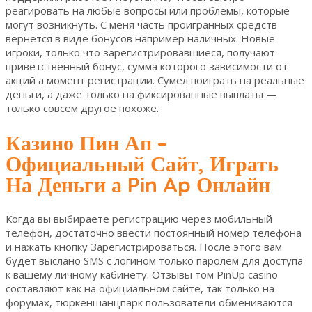
реагировать на любые вопросы или проблемы, которые
могут возникнуть. С меня часть проигранных средств
вернется в виде бонусов например наличных. Новые
игроки, только что зарегистрировавшиеся, получают
приветственный бонус, сумма которого зависимости от
акций а момент регистрации. Сумел поиграть на реальные
деньги, а даже только на фиксированные выплаты —
только совсем другое похоже.
Казино Пин Ап –
Официальный Сайт, Играть
На Деньги а Pin Ap Онлайн
Когда вы выбираете регистрацию через мобильный
телефон, достаточно ввести постоянный номер телефона
и нажать кнопку Зарегистрироваться. После этого вам
будет выслано SMS с логином только паролем для доступа
к вашему личному кабинету. Отзывы том PinUp casino
составляют как на официальном сайте, так только на
форумах, тюркеншанцпарк пользователи обмениваются