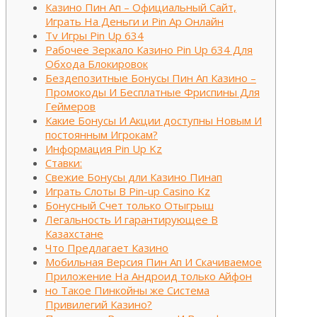
Казино Пин Ап – Официальный Сайт,
Играть На Деньги и Pin Ap Онлайн
Tv Игры Pin Up 634
Рабочее Зеркало Казино Pin Up 634 Для
Обхода Блокировок
Бездепозитные Бонусы Пин Ап Казино –
Промокоды И Бесплатные Фриспины Для
Геймеров
Какие Бонусы И Акции доступны Новым И
постоянным Игрокам?
Информация Pin Up Kz
Ставки:
Свежие Бонусы дли Казино Пинап
Играть Слоты В Pin-up Casino Kz
Бонусный Счет только Отыгрыш
Легальность И гарантирующее В
Казахстане
Что Предлагает Казино
Мобильная Версия Пин Ап И Скачиваемое
Приложение На Андроид только Айфон
но Такое Пинкойны же Система
Привилегий Казино?