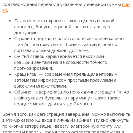
подтверждения перевода указанной денежной суммы
пин
ап
.
Так позволит сохранить клиенту весь игровой
прогресс, бонусы, игровой счет и остальную
доступную.
Страница-зеркало является полный копией казино
Пин Ап, поэтому слоты, бонусы, акции игрового
портала должны должно доступны.
Он тип ставок характеризуется высокими
коэффициентами из-за сложности точного
прогнозирования.
Краш игры — современная прельщала игровым
автоматам киромарусом простыми правилами а
высокими множителями.
Обычно на верификацию него администрации Pin Ap
casino уходит буквально пару минут, даже также
процесс может длиться до 24 часов.
Время того, как регистрация завершена, можно выполнить
в Pin-Up casino KZ вход в личный кабинет. Нужно кликнуть
по кнопке авторизации, ввести электронную почту или
телефон и пароль. Время этого остается подтверждая в