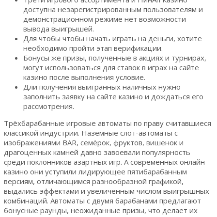
доступна незарегистрированным пользователям и
демонстрационном режиме нет возможности
вывода выигрышей.
Для чтобы чтобы начать играть на деньги, хотите
необходимо пройти этап верификации.
Бонусы же призы, полученные в акциях и турнирах,
могут использоваться для ставок в играх на сайте
казино после выполнения условие.
Дли получения выигранных наличных нужно
заполнить заявку на сайте казино и дождаться его
рассмотрения.
Трёхбарабанные игровые автоматы по праву считавшиеся
классикой индустрии. Наземные слот-автоматы с
изображениями BAR, семёрок, фруктов, вишенок и
драгоценных камней давно завоевали популярность
среди поклонников азартных игр. А современных онлайн
казино они уступили лидирующее пятибарабанным
версиям, отличающимся разнообразной графикой,
выдались эффектами и увеличенным числом выигрышных
комбинаций. Автоматы с двумя барабанами предлагают
бонусные раунды, неожиданные призы, что делает их