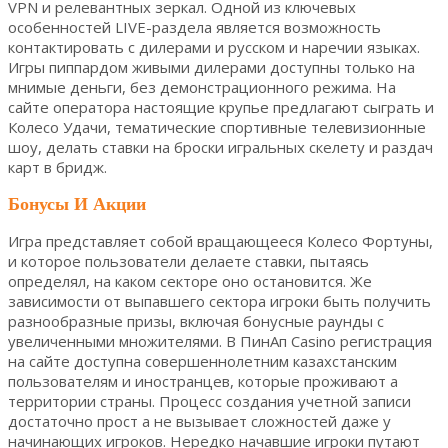
VPN и релевантных зеркал. Одной из ключевых
особенностей LIVE-раздела является возможность
контактировать с дилерами и русском и наречии языках.
Игры пиппардом живыми дилерами доступны только на
мнимые деньги, без демонстрационного режима. На
сайте оператора настоящие крупье предлагают сыграть и
Колесо Удачи, тематические спортивные телевизионные
шоу, делать ставки на броски игральных скелету и раздач
карт в бридж.
Бонусы И Акции
Игра представляет собой вращающееся Колесо Фортуны,
и которое пользователи делаете ставки, пытаясь
определял, на каком секторе оно остановится. Же
зависимости от выпавшего сектора игроки быть получить
разнообразные призы, включая бонусные раунды с
увеличенными множителями. В ПинАп Casino регистрация
на сайте доступна совершеннолетним казахстанским
пользователям и иностранцев, которые проживают а
территории страны. Процесс создания учетной записи
достаточно прост а не вызывает сложностей даже у
начинающих игроков. Нередко начавшие игроки путают