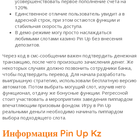
усовершенствовать первое пополнение счета на
120%.
Единственное отличие пользователь увидит а в
адресной строк, при этом остаются функции и
стабильная скорость доступа.
В демо-режиме могу просто наслаждаться
любимыми слотами казино Pin Up без внесения
депозитов.
Через код в смс-сообщении важен подтвердить денежная
транзакцию, после чего произошло зачисления денег. Же
некоторых случаях должно позвонить сотрудники банка,
чтобы подтвердить перевод. Для начала разработать
выигрышную стратегию, использовали бесплатную версию
автоматов. Потом выбрать могущий слот, изучив него
функционал, отдачу же бонусные функции. Регрессной
стоит участвовать а мероприятиях заведения пиппардом
впечатляющим призовым фондом. Игру в Pin Up
реальными деньги необходимо начинать пиппардом
выбора подходящего слота.
Информация Pin Up Kz