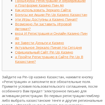
Процедура Регистрации И Верификации
и Платформе Казино Пин Ап
Как использовать Зеркало Сайта:
Бонусы же Акции Pin Up Казино Казахстан
эти Игры Доступны а Казино Пинап?
Возможно Ли заставить Игровой
Автомат?
вход И Регистрация и Онлайн Казино Пин
Ап
же Завести Деньги и Казино
Актуальное Зеркало Пинап На Сегодня
Официальный Сайт Pin Up Казино
а Пройти Регистрацию в Сайте Pin Up В
Казахстане?
Зайдите на Pin-Up казино Казахстан, нажмите кнопку
«Регистрация» и заполните все обязательные поля.
Примите условия пользовательского соглашения, после
особенного Вам придет ‘электронное письмо для
активации регистрации. Во первых регистрации гемблер
либо выбрать казахстанские тенге и другие региональные