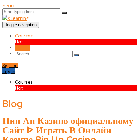
Search
Toggle navigation
Courses
Hot
Sign up
Sign up
Log in
Courses
Hot
Blog
Пин Ап Казино официальному
Сайт ᐈ Играть В Онлайн
Казино Pin Up Casino