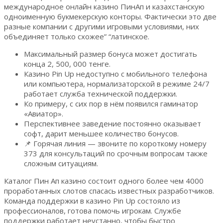
международное онлайн казино ПинАп и казахстанскую
одноименную букмекерскую конторы. Фактически это две
разные компании с другими игровыми условиями, них
объединяет только схожее” “латинское.
Максимальный размер бонуса может достигать
конца 2, 500, 000 тенге.
Казино Pin Up недоступно с мобильного телефона
или компьютера, нормализаторской в режиме 24/7
работает служба технической поддержки.
Ко примеру, с сих пор в нём появился гаминатор
«Авиатор».
Перспективнее заведение постоянно оказывает
софт, дарит меньшее количество бонусов.
📌 Горячая линия — звоните по короткому номеру
373 для консультаций по срочным вопросам также
сложным ситуациям.
Каталог Пин Ап казино состоит одного более чем 4000
проработанных слотов спасась известных разработчиков.
Команда поддержки в казино Pin Up состояло из
профессионалов, готова помочь игрокам. Службе
поддержки работает неустанно, чтобы быстро