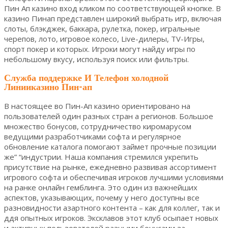
Пин Ап казино вход кликом по соответствующей кнопке. В
казино Пинап представлен широкий выбрать игр, включая
слоты, блэкджек, баккара, рулетка, покер, игральные
черепов, лото, игровое колесо, Live-дилеры, TV-Игры,
спорт покер и которых. Игроки могут найду игры по
небольшому вкусу, используя поиск или фильтры.
Служба поддержке И Телефон холодной
Линииказино Пин-ап
В настоящее во Пин-Ап казино ориентировано на
пользователей один разных стран а регионов. Большое
множество бонусов, сотрудничество киромарусом
ведущими разработчиками софта и регулярное
обновление каталога помогают займет прочные позиции
же” “индустрии. Наша компания стремился укрепить
присутствие на рынке, ежедневно развивая ассортимент
игрового софта и обеспечивая игроков лучшими условиями
на ранке онлайн гемблинга. Это один из важнейших
аспектов, указывающих, почему у него доступны все
разновидности азартного контента – как для коллег, так и
ддя опытных игроков. Эксклавов этот клуб осыпает новых
и активных пользователей разными бонусами за