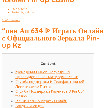
17/05/2025
Posted by:
admin
No Comments
“пин Ап 634 ᐉ Играть Онлайн
с Официального Зеркала Pin-
up Kz
Content
громадный Выбор Популярных
Провайдеров На Платформе Pin Up
Служба поддержки И Телефон горячей
Линииказино Пин-ап
Служба Поддержки Клиентов В Pin Up”
“casino
Pin Up Казино Играть Онлайн
Бонусы И Акции