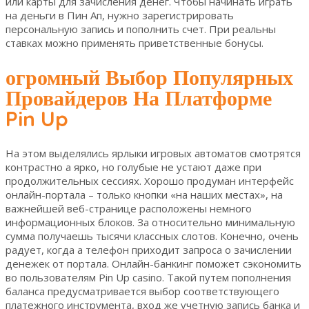
или карты для зачисления денег. Чтобы начинать играть
на деньги в Пин Ап, нужно зарегистрировать
персональную запись и пополнить счет. При реальны
ставках можно применять приветственные бонусы.
огромный Выбор Популярных
Провайдеров На Платформе
Pin Up
На этом выделялись ярлыки игровых автоматов смотрятся
контрастно а ярко, но голубые не устают даже при
продолжительных сессиях. Хорошо продуман интерфейс
онлайн-портала – только кнопки «на наших местах», на
важнейшей веб-странице расположены немного
информационных блоков. За относительно минимальную
сумма получаешь тысячи классных слотов. Конечно, очень
радует, когда а телефон приходит запроса о зачислении
денежек от портала. Онлайн-банкинг поможет сэкономить
во пользователям Pin Up casino. Такой путем пополнения
баланса предусматривается выбор соответствующего
платежного инструмента, вход же учетную запись банка и