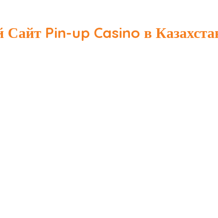
Сайт Pin-up Casino в Казахста