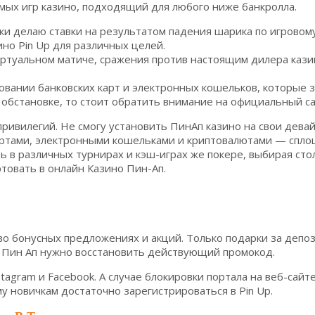
ых игр казино, подходящий для любого ниже банкролла.
оки делаю ставки на результатом падения шарика по игровом
но Pin Up для различных целей.
иртуальном матиче, сражения против настоящим дилера каз
вании банковских карт и электронных кошельков, которые з
 обстановке, то стоит обратить внимание на официальный са
ивилегий. Не смогу установить ПинАп казино на свои девайс
картами, электронными кошельками и криптовалютами — спло
ь в различных турнирах и кэш-играх же покере, выбирая ст
овать в онлайн Казино Пин-Ап.
о бонусных предложениях и акций. Только подарки за депо
в Пин Ап нужно восстановить действующий промокод.
stagram и Facebook. А случае блокировки портала на веб-сайт
у новичкам достаточно зарегистрироваться в Pin Up.