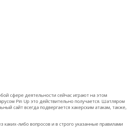
юбой сфере деятельности сейчас играют на этом
арусом Pin Up это действительно получается. Шатляром
льный сайт всегда подвергается хакерским атакам, также,
з каких-либо вопросов и в строго указанные правилами