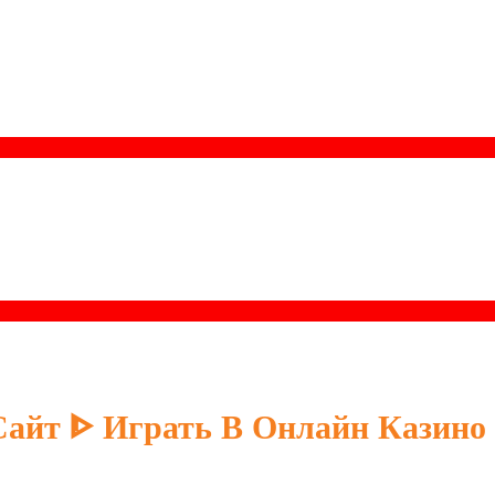
йт ᐈ Играть В Онлайн Казино 