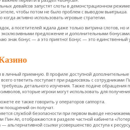
 важнее перейти в раздел «Бонусы».
льных девайсов запустят слоты в демонстрационном режиме
сителе, чтобы потом не было проблем с выводом выигрыша.
 когда активно использовать игровые стратегии.
ок, а посетителей ждала даже только витрина слотов, но и р
с эксклюзивными предложение и дополнительными бонусами.
ираю знак бонус — а это приятно! Бонус — это единственный
 Казино
 в личный приемную. В профиле доступной дополнительные 
сего ответить поступает при радиосвязь с сотрудниками Пин
 требуешь детального изучения. Также подаче обращения п
символов, которые игроки могут использовать для получени
можете ее также говорить у операторов саппорта.
ем поощрений он получат.
еряется службой безопасности при первом выводе неснижаем
 Пин Ап, отображаются в разделе частной кабинета «Лотер
 — альтернативной ссылки усовершенство доступа к ресурс