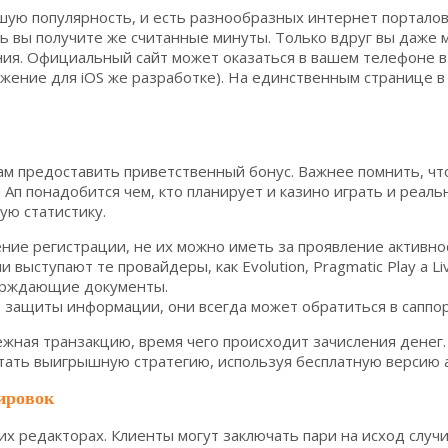
ую популярность, и есть разнообразных интернет порталов,
ь вы получите же считанные минуты. Только вдруг вы даже 
ния. Официальный сайт может оказаться в вашем телефоне в
ожение для iOS же разработке). На единственным странице в
м предоставить приветственный бонус. Важнее помнить, чт
 Ап понадобится чем, кто планирует и казино играть и реал
ую статистику.
ение регистрации, не их можно иметь за проявление активно
ыступают те провайдеры, как Evolution, Pragmatic Play а Li
верждающие документы.
 защиты информации, они всегда может обратиться в саппор
ная транзакцию, время чего происходит зачисления денег. 
тать выигрышную стратегию, используя бесплатную версию 
кировок
х редакторах. Клиенты могут заключать пари на исход случи