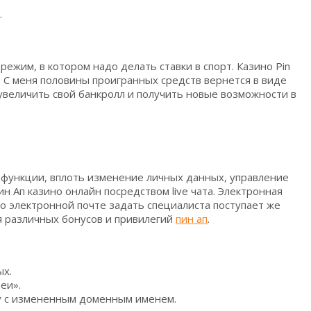
.
ежим, в котором надо делать ставки в спорт. Казино Pin
 С меня половины проигранных средств вернется в виде
 увеличить свой банкролл и получить новые возможности в
функции, вплоть изменение личных данных, управление
 Ап казино онлайн посредством live чата. Электронная
о электронной почте задать специалиста поступает же
я различных бонусов и привилегий
пин ап
.
ых.
еи».
у с измененным доменным именем.