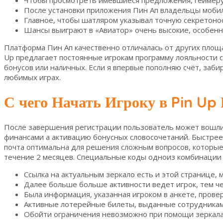
Чтобы просмотреть имевшиеся предложения, геймеру
После установки приложения Пин Ап владельцы моби
Главное, чтобы шатляром указывал точную секретоно
Шансы выиграют в «Авиатор» очень высокие, особенно
Платформа Пин Ап качественно отличалась от других площад
Up предлагает постоянные игрокам программу лояльности 
бонусов или наличных. Если я впервые пополняю счёт, заб
любимых играх.
С чего Начать Игроку в Pin Up
После завершения регистрации пользователь может вошли
финансами а активацию бонусных словосочетаний. Быстрее в
почта оптимальна для решения сложным вопросов, которые
течение 2 месяцев. Специальные коды одноиз комбинации 
Ссылка на актуальным зеркало есть и этой странице, 
Далее больше больше активности ведет игрок, тем ч
Была информация, указанная игроком в анкете, пров
Активные лотерейные билеты, выданные сотрудниками
Обойти ограничения невозможно при помощи зеркала