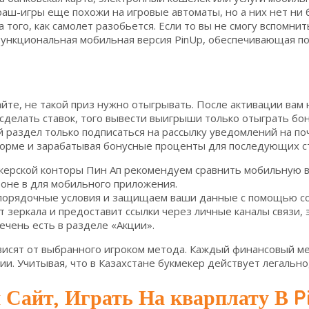
аш-игры еще похожи на игровые автоматы, но а них нет ни б
того, как самолет разобьется. Если то вы не смогу вспомнит
 функциональная мобильная версия PinUp, обеспечивающая 
айте, не такой приз нужно отыгрывать. После активации ва
 сделать ставок, того вывести выигрыши только отыграть бон
раздел только подписаться на рассылку уведомлений на поч
форме и зарабатывая бонусные проценты для последующих ст
керской конторы Пин Ап рекомендуем сравнить мобильную в
оне в для мобильного приложения.
порядочные условия и защищаем ваши данные с помощью со
 зеркала и предоставит ссылки через личные каналы связи, 
ечень есть в разделе «Акции».
висят от выбранного игроком метода. Каждый финансовый ме
и. Учитывая, что в Казахстане букмекер действует легально
Сайт, Играть На кварплату В P