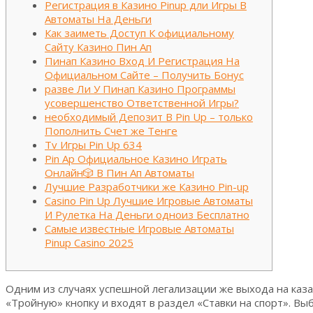
Регистрация в Казино Pinup дли Игры В
Автоматы На Деньги
Как заиметь Доступ К официальному
Сайту Казино Пин Ап
Пинап Казино Вход И Регистрация На
Официальном Сайте – Получить Бонус
разве Ли У Пинап Казино Программы
усовершенство Ответственной Игры?
необходимый Депозит В Pin Up – только
Пополнить Счет же Тенге
Tv Игры Pin Up 634
Pin Ap Официальное Казино Играть
Онлайн🎲 В Пин Ап Автоматы
Лучшие Разработчики же Казино Pin-up
Casino Pin Up Лучшие Игровые Автоматы
И Рулетка На Деньги одноиз Бесплатно
Самые известные Игровые Автоматы
Pinup Casino 2025
Одним из случаях успешной легализации же выхода на каза
«Тройную» кнопку и входят в раздел «Ставки на спорт». В