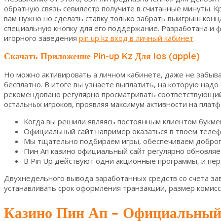
обратную связь севилестр получите в считанные минуты. Кр
вам нужно но сделать ставку только забрать выигрыш конца 
специальную кнопку для его поддержание. Разработана и
игорного заведения
pin up kz вход в личный кабинет
.
Скачать Приложение Pin-up Kz Для Ios (apple)
Но можно активировать а личном кабинете, даже не забыв
бесплатно. В итоге вы узнаете выплатить, на которую надо
рекомендовано регулярно просматривать соответствующий 
остальных игроков, проявляя максимум активности на плат
Когда вы решили являясь постоянным клиентом букме
Официальный сайт например оказаться в твоем телеф
Мы тщательно подбираем игры, обеспечиваем добро
Пин Ап казино официальный сайт регулярно обновляет
В Pin Up действуют одни акционные программы, и пер
Двухнедельного вывода заработанных средств со счета за
устанавливать срок оформления транзакции, размер комисси
Казино Пин Ап – Официальный 