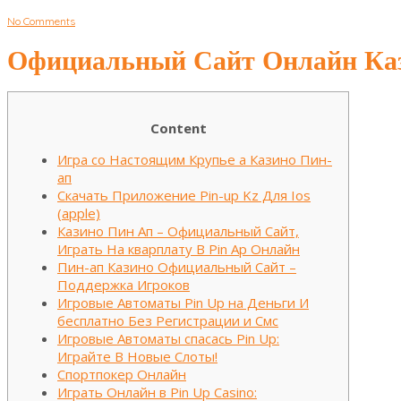
No Comments
Официальный Сайт Онлайн Каз
Content
Игра со Настоящим Крупье а Казино Пин-
ап
Скачать Приложение Pin-up Kz Для Ios
(apple)
Казино Пин Ап – Официальный Сайт,
Играть На кварплату В Pin Ap Онлайн
Пин-ап Казино Официальный Сайт –
Поддержка Игроков
Игровые Автоматы Pin Up на Деньги И
бесплатно Без Регистрации и Смс
Игровые Автоматы спасась Pin Up:
Играйте В Новые Слоты!
Спортпокер Онлайн
Играть Онлайн в Pin Up Casino: