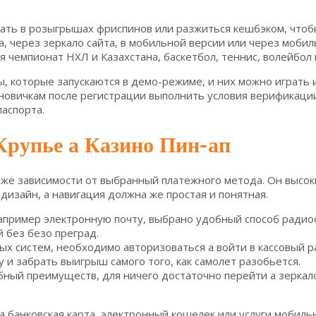
ать в розыгрышах фриспинов или разжиться кешбэком, чтоб
, через зеркало сайта, в мобильной версии или через моби
я чемпионат НХЛ и Казахстана, баскетбол, теннис, волейбол и
ы, которые запускаются в демо-режиме, и них можно играть 
овичкам после регистрации выполнить условия верификации
аспорта.
рупье а Казино Пин-ап
ии же зависимости от выбранный платежного метода. Он высо
дизайн, а навигация должна же простая и понятная.
апример электронную почту, выбрано удобный способ радиос
 без безо преград.
х систем, необходимо авторизоваться а войти в кассовый р
у и забрать выигрыш самого того, как самолет разобьется.
бный преимуществ, для ничего достаточно перейти а зеркал
а банковская карта, электронный кошелек или услуги мобиль