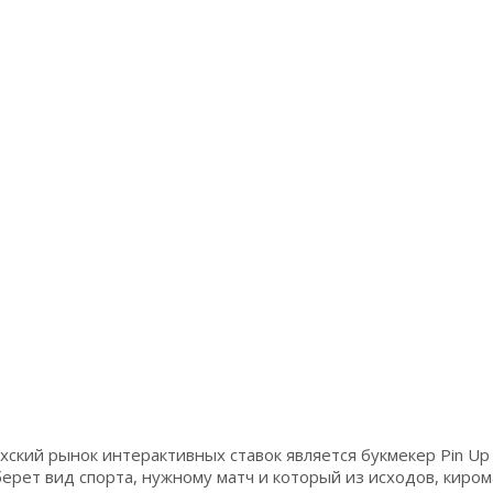
хский рынок интерактивных ставок является букмекер Pin Up
ыберет вид спорта, нужному матч и который из исходов, ки