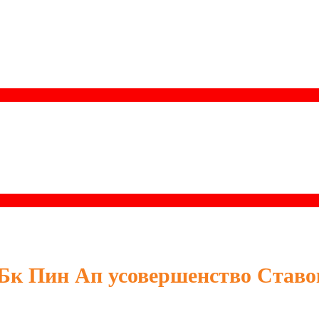
Бк Пин Ап усовершенство Ставок