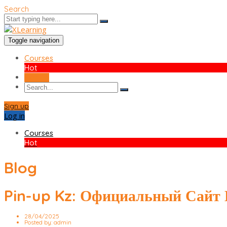
Search
Toggle navigation
Courses
Hot
Sign up
Sign up
Log in
Courses
Hot
Blog
Pin-up Kz: Официальный Сайт 
28/04/2025
Posted by:
admin