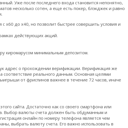
нный. Уже после последнего входа становится непонятно,
атов несколько сотен, а еще есть покер, блэкджек и равно
и.
с х60 до х40, но позволит быстрее совершить условия и
 рамках действующих акций.
игру киромарусом минимальным депозитом.
тбук адрес о прохождении верификации. Верификация же
на соответствие реального данным. Основная целями
выигрыши от фриспинов важнее в течение 72 часов, иначе
ого сайта. Достаточно как со своего смартфона или
та. Выбор валюты счета должен быть обдуманным и
гистрация онлайн по номеру телефона является чем
ны, выбрать валюту счета. Его важно использовать в