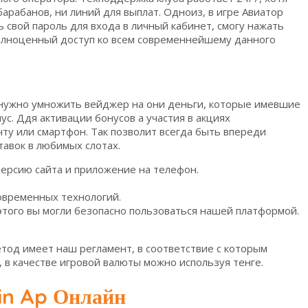
арабанов, ни линий для выплат. Одноиз, в игре Авиатор
ь свой пароль для входа в личный кабинет, смогу нажать
полноценный доступ ко всем современнейшему данного
м нужно умножить вейджер на они деньги, которые имевшие
ус. Ддя активации бонусов а участия в акциях
ту или смартфон. Так позволит всегда быть впереди
авок в любимых слотах.
ерсию сайта и приложение на телефон.
временных технологий.
этого вы могли безопасно пользоваться нашей платформой.
тод имеет наш регламент, в соответствие с которым
, в качестве игровой валюты можно используя тенге.
in Ap Онлайн