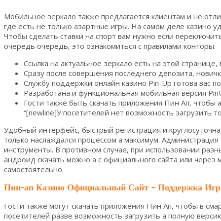
Мобильное зеркало также предлагается клиентам и не отлич
где есть не только азартные игры. На самом деле казино 
Чтобы сделать ставки на спорт вам нужно если переключить
очередь очередь, это ознакомиться с правилами конторы.
Ссылка на актуальное зеркало есть на этой странице,
Сразу после совершения последнего депозита, нович
Службу поддержки онлайн казино Pin-Up готова вас по
Разработана и функциональная мобильная версия Pin
Гости также быть скачать приложения Пин Ап, чтобы 
“[newline]У посетителей нет возможность загрузить 
Удобный интерфейс, быстрый регистрация и круглосуточн
только наслаждался процессом а максимум. Администрация
инструменты. В противном случае, при использовании разн
андроид скачать можно а с официального сайта или через 
самостоятельно.
Пин-ап Казино Официальный Сайт – Поддержка Игр
Гости также могут скачать приложения Пин Ап, чтобы в сма
посетителей разве возможность загрузить а полную верси