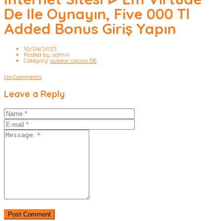
De Ile Oynayın, Five 000 Tl
Added Bonus Giriş Yapın
10/04/2025
Posted by:
admin
Category:
aviator casino DE
No Comments
Leave a Reply