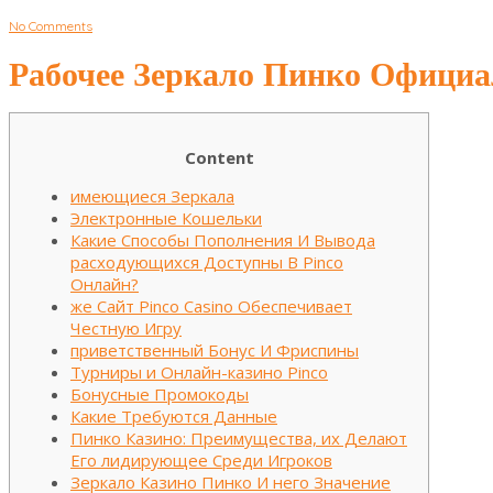
No Comments
Рабочее Зеркало Пинко Официа
Content
имеющиеся Зеркала
Электронные Кошельки
Какие Способы Пополнения И Вывода
расходующихся Доступны В Pinco
Онлайн?
же Сайт Pinco Casino Обеспечивает
Честную Игру
приветственный Бонус И Фриспины
Турниры и Онлайн-казино Pinco
Бонусные Промокоды
Какие Требуются Данные
Пинко Казино: Преимущества, их Делают
Его лидирующее Среди Игроков
Зеркало Казино Пинко И него Значение