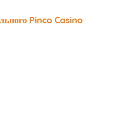
льного Pinco Casino