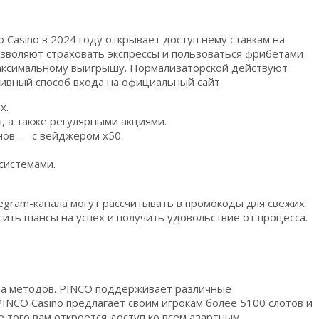
Casino в 2024 году открывает доступ нему ставкам на
озволяют страховать экспрессы и пользоваться фрибетами
 максимальному выигрышу. Нормализаторской действуют
тивный способ входа на официальный сайт.
х.
 а также регулярными акциями.
нов — с вейджером х50.
системами.
egram-канала могут рассчитывать в промокоды для свежих
сить шансы на успех и получить удовольствие от процесса.
ва методов. PINCO поддерживает различные
NCO Casino предлагает своим игрокам более 5100 слотов и
 того вам откроется доступ ко всем азартным