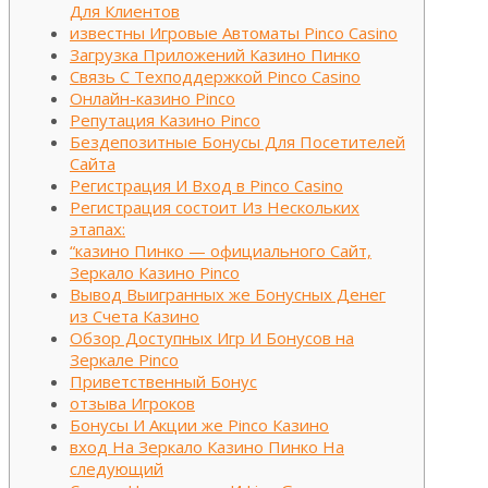
Для Клиентов
известны Игровые Автоматы Pinco Casino
Загрузка Приложений Казино Пинко
Связь С Техподдержкой Pinco Casino
Онлайн-казино Pinco
Репутация Казино Pinco
Бездепозитные Бонусы Для Посетителей
Сайта
Регистрация И Вход в Pinco Casino
Регистрация состоит Из Нескольких
этапах:
“казино Пинко — официального Сайт,
Зеркало Казино Pinco
Вывод Выигранных же Бонусных Денег
из Счета Казино
Обзор Доступных Игр И Бонусов на
Зеркале Pinco
Приветственный Бонус
отзыва Игроков
Бонусы И Акции же Pinco Казино
вход На Зеркало Казино Пинко На
следующий