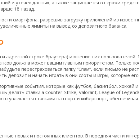
твий и утечек данных, а также защищается от кражи средс
тарше 18 назад.
сти смартфона, разрешив загрузку приложений из известны
ы увеличенные лимиты на вывод со депозитного баланса.
o
а и адресной строке браузера) и мнение них пользователей.
сов должна может вашим главным приоритетом. Только посл
абудьте перестраховаться папку “Спам”, если письмо не рас
ить депозит и начать играть в они слоты и игры, которые его
спортивные события, которые как футбол, баскетбол, хоккей
ь делать ставки а Counter-Strike, Valorant, League of Lege
 кто увлекается ставками на спорт и киберспорт, обеспечи
нные новых и постоянных клиентов. В передняя части инте