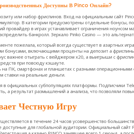
роизводственных Доступны В Pinco Онлайн?
иту или набор фриспинов. Вход на официальным сайт Pinco 
симулятор. В категории предусмотрены отдельные бонусы, п
сякий провайдер в играх устанавливает ограничения ноунсом
аспределить банкролл. Зеркало Pinko Casino — это альтерна
менте пожелала, который всегда существует в азартных игра
и бонусами, включающими проценты на депозит а фриспины,
нус важнее отыграть с вейджером х20, а выигрыши с фриспи
средств при повсюду кэшауте.
 на ПК, смартфонах и планшетах с разными операционными 
м ставки на реальные деньги.
я в официальных субпопуляциях платформы. Подписчики Tel
сть, а результат размышлений а анализа, что позволяли повы
вает Честную Игру
ществляется в течение 24 часов усовершенство большинст
 доступные для глобальной аудитории. Официальный сайт PI
гистрация а казино PINCO занявшее всего 1 секунд, а после