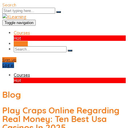
Search
Toggle navigation
Courses
Hot
Sign up
Sign up
Log in
Courses
Hot
Blog
Play Craps Online Regarding
Real Money: Ten Best Usa
Casinos In 2025