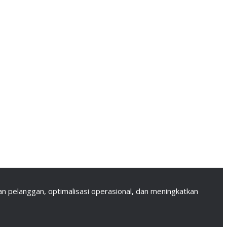
 pelanggan, optimalisasi operasional, dan meningkatkan