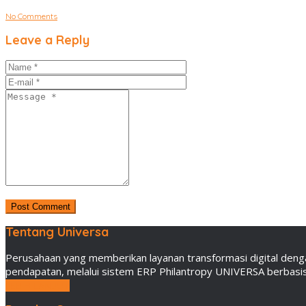
No Comments
Leave a Reply
Tentang Universa
Perusahaan yang memberikan layanan transformasi digital deng
pendapatan, melalui sistem ERP Philantropy UNIVERSA berbasis 
LEBIH LANJUT