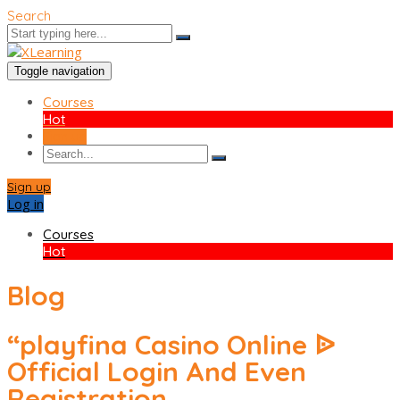
Search
Toggle navigation
Courses
Hot
Sign up
Sign up
Log in
Courses
Hot
Blog
“playfina Casino Online ᐉ
Official Login And Even
Registration