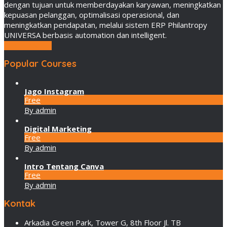
dengan tujuan untuk memberdayakan karyawan, meningkatkan
kepuasan pelanggan, optimalisasi operasional, dan
meningkatkan pendapatan, melalui sistem ERP Philantropy
UNIVERSA berbasis automation dan intelligent.
LEBIH LANJUT
Popular Courses
Jago Instagram
Free
By admin
Digital Marketing
Free
By admin
Intro Tentang Canva
Free
By admin
Kontak
Arkadia Green Park, Tower G, 8th Floor Jl. TB