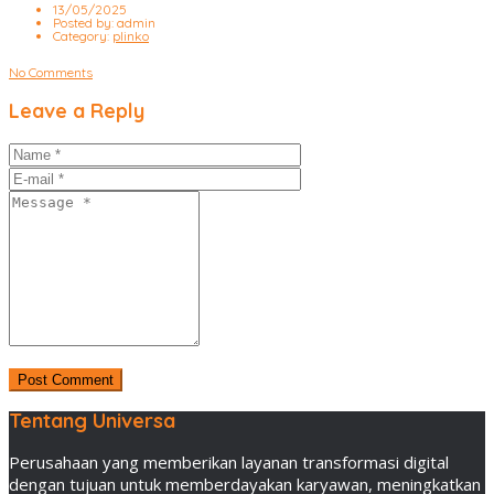
13/05/2025
Posted by:
admin
Category:
plinko
No Comments
Leave a Reply
Tentang Universa
Perusahaan yang memberikan layanan transformasi digital
dengan tujuan untuk memberdayakan karyawan, meningkatkan