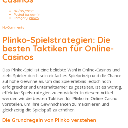
06/09/2025
Posted by:
admin
Category:
plinko
No Comments
Plinko-Spielstrategien: Die
besten Taktiken für Online-
Casinos
Das Plinko-Spiel ist eine beliebte Wahl in Online-Casinos und
zieht Spieler durch sein einfaches Spielprinzip und die Chance
auf hohe Gewinne an. Um das Spielerlebnis jedoch noch
erfolgreicher und unterhaltsamer zu gestalten, ist es wichtig,
effektive Spielstrategien zu entwickeln. In diesem Artikel
werden wir die besten Taktiken für Plinko im Online-Casino
vorstellen, um Ihre Gewinnchancen zu maximieren und
gleichzeitig die Spielspaß zu erhöhen.
Die Grundregeln von Plinko verstehen