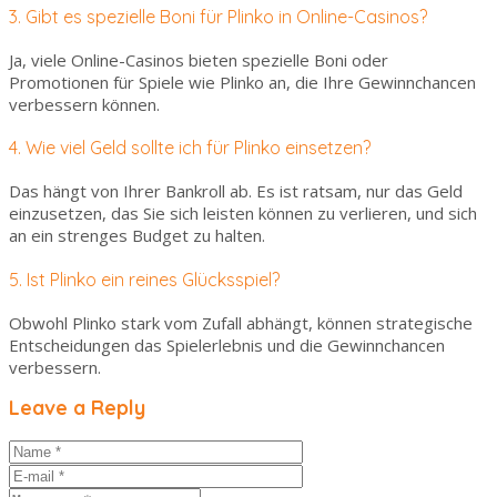
3. Gibt es spezielle Boni für Plinko in Online-Casinos?
Ja, viele Online-Casinos bieten spezielle Boni oder
Promotionen für Spiele wie Plinko an, die Ihre Gewinnchancen
verbessern können.
4. Wie viel Geld sollte ich für Plinko einsetzen?
Das hängt von Ihrer Bankroll ab. Es ist ratsam, nur das Geld
einzusetzen, das Sie sich leisten können zu verlieren, und sich
an ein strenges Budget zu halten.
5. Ist Plinko ein reines Glücksspiel?
Obwohl Plinko stark vom Zufall abhängt, können strategische
Entscheidungen das Spielerlebnis und die Gewinnchancen
verbessern.
Leave a Reply