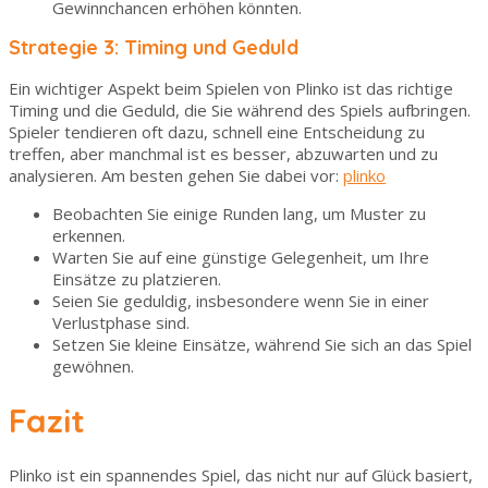
Gewinnchancen erhöhen könnten.
Strategie 3: Timing und Geduld
Ein wichtiger Aspekt beim Spielen von Plinko ist das richtige
Timing und die Geduld, die Sie während des Spiels aufbringen.
Spieler tendieren oft dazu, schnell eine Entscheidung zu
treffen, aber manchmal ist es besser, abzuwarten und zu
analysieren. Am besten gehen Sie dabei vor:
plinko
Beobachten Sie einige Runden lang, um Muster zu
erkennen.
Warten Sie auf eine günstige Gelegenheit, um Ihre
Einsätze zu platzieren.
Seien Sie geduldig, insbesondere wenn Sie in einer
Verlustphase sind.
Setzen Sie kleine Einsätze, während Sie sich an das Spiel
gewöhnen.
Fazit
Plinko ist ein spannendes Spiel, das nicht nur auf Glück basiert,