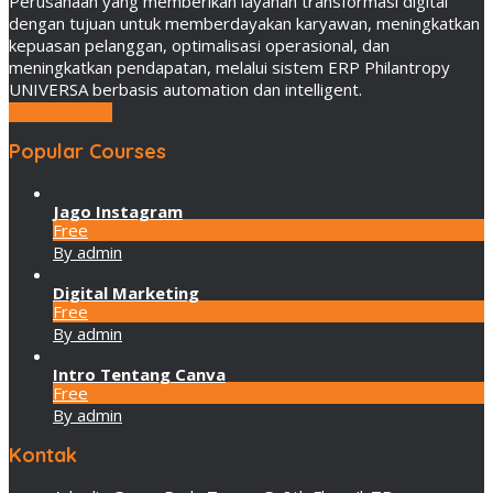
Perusahaan yang memberikan layanan transformasi digital
dengan tujuan untuk memberdayakan karyawan, meningkatkan
kepuasan pelanggan, optimalisasi operasional, dan
meningkatkan pendapatan, melalui sistem ERP Philantropy
UNIVERSA berbasis automation dan intelligent.
LEBIH LANJUT
Popular Courses
Jago Instagram
Free
By admin
Digital Marketing
Free
By admin
Intro Tentang Canva
Free
By admin
Kontak