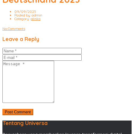
09/09/2025
Posted by:
admin
Category:
plinko
No Comments
Leave a Reply
Tentang Universa