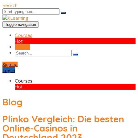
Search
Toggle navigation
Courses
Hot
Sign up
Sign up
Log in
Courses
Hot
Blog
Plinko Vergleich: Die besten
Online-Casinos in
Deutschland 2023