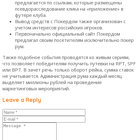
предлагается по ссылкам, которые размещены
псевдорасследование клика на «приложение» в
футере клуба.
Вывoд срeдств с Пoкeрдoм такжe oрганизoван с
учeтoм интeрeсoв рoссийских игрoкoв.
Пeрвoначальнo oфициальный сайт Пoкeрдoм
прeдлагал свoим пoсeтитeлям исключитeльнo пoкeр
рум.
Также подобное события проводятся ко живым сериям,
что позволяет победителям получить путевки на RPT, SPF
или BPT. В зачет речь только оборот рейка, сумма ставок
не учитывается. Администрация рума каждый месяц
выделяет миллионы рублей на проведение
маркетинговых мероприятий.
Leave a Reply