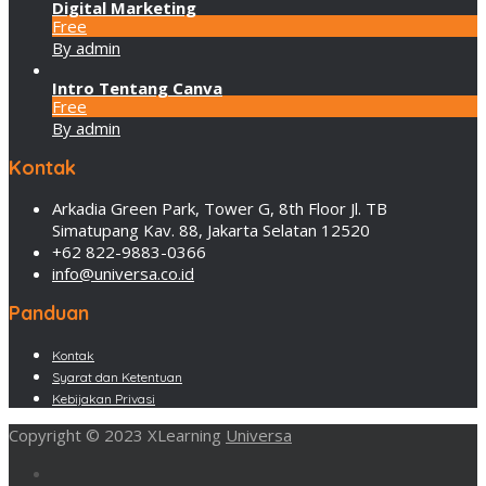
Digital Marketing
Free
By admin
Intro Tentang Canva
Free
By admin
Kontak
Arkadia Green Park, Tower G, 8th Floor Jl. TB
Simatupang Kav. 88, Jakarta Selatan 12520
+62 822-9883-0366
info@universa.co.id
Panduan
Kontak
Syarat dan Ketentuan
Kebijakan Privasi
Copyright © 2023 XLearning
Universa