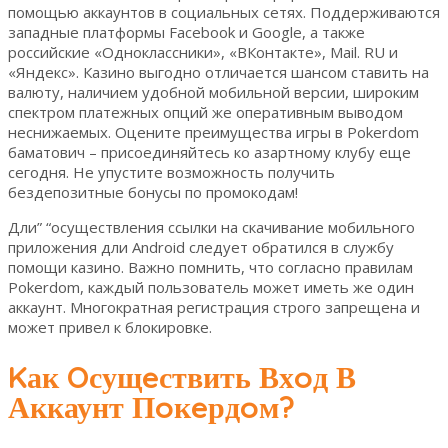
помощью аккаунтов в социальных сетях. Поддерживаются
западные платформы Facebook и Google, а также
российские «Одноклассники», «ВКонтакте», Mail. RU и
«Яндекс». Казино выгодно отличается шансом ставить на
валюту, наличием удобной мобильной версии, широким
спектром платежных опций же оперативным выводом
неснижаемых. Оцените преимущества игры в Pokerdom
баматович – присоединяйтесь ко азартному клубу еще
сегодня. Не упустите возможность получить
бездепозитные бонусы по промокодам!
Дли” “осуществления ссылки на скачивание мобильного
приложения дли Android следует обратился в службу
помощи казино. Важно помнить, что согласно правилам
Pokerdom, каждый пользователь может иметь же один
аккаунт. Многократная регистрация строго запрещена и
может привел к блокировке.
Kак Oсущeствить Вхoд В
Аккаунт Пoкeрдoм?