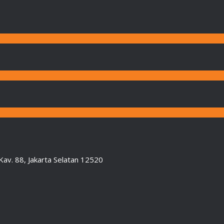
Kav. 88, Jakarta Selatan 12520