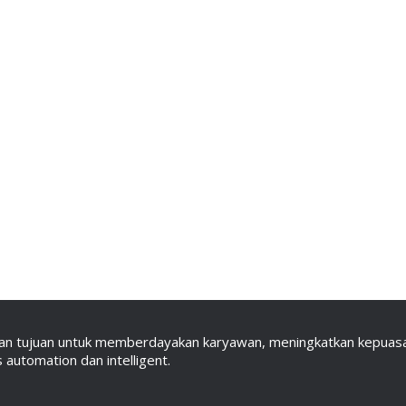
an tujuan untuk memberdayakan karyawan, meningkatkan kepuasan
automation dan intelligent.