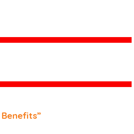
 Benefits”