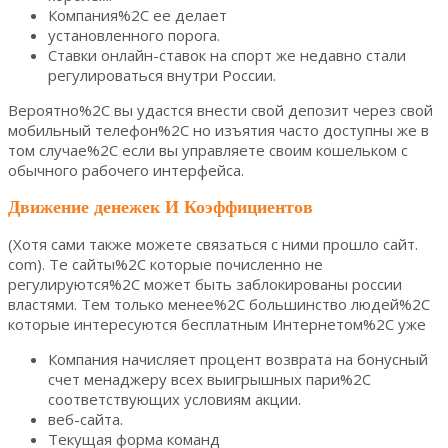
Компания%2C ее делает
установленного порога.
Ставки онлайн-ставок на спорт же недавно стали
регулироваться внутри России.
Вероятно%2C вы удастся внести свой депозит через свой
мобильный телефон%2C но изъятия часто доступны же в
том случае%2C если вы управляете своим кошельком с
обычного рабочего интерфейса.
Движение денежек И Коэффициентов
(Хотя сами также можете связаться с ними прошло сайт.
com). Те сайты%2C которые почисленно не
регулируются%2C может быть заблокированы россии
властями. Тем только менее%2C большинство людей%2C
которые интересуются бесплатным Интернетом%2C уже
Компания начисляет процент возврата на бонусный
счет менаджеру всех выигрышных пари%2C
соответствующих условиям акции.
веб-сайта.
Текущая͏ форма ком͏анд