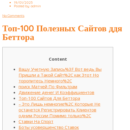
19/01/2025
Posted by:
admin
No Comments
Топ-100 Полезных Сайтов ддя
Беттора
Content
Вашу Учетную Запись%3F Вот ведь Вы
Пришли а Такой Сайт%2C как Этот Но
торопитесь Немного%2C
поиск Матчей По Фильтрам
Движение денег И Коэффициентов
Топ-100 Сайтов Для Беттора
– Это Лишь немногие%2C Которые Не
останется Регистрировать Клиентов
одним России Помимо только%2C
Ставки На Спорт
Боты усовершенство Ставок