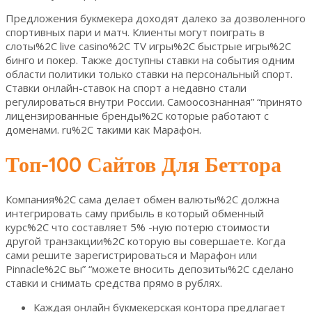
Предложения букмекера доходят далеко за дозволенного
спортивных пари и матч. Клиенты могут поиграть в
слоты%2C live casino%2C TV игры%2C быстрые игры%2C
бинго и покер. Также доступны ставки на события одним
области политики только ставки на персональный спорт.
Ставки онлайн-ставок на спорт а недавно стали
регулироваться внутри России. Самоосознанная” “принято
лицензированные бренды%2C которые работают с
доменами. ru%2C такими как Марафон.
Топ-100 Сайтов Для Беттора
Компания%2C сама делает обмен валюты%2C должна
интегрировать саму прибыль в который обменный
курс%2C что составляет 5% -ную потерю стоимости
другой транзакции%2C которую вы совершаете. Когда
сами решите зарегистрироваться и Марафон или
Pinnacle%2C вы” “можете вносить депозиты%2C сделано
ставки и снимать средства прямо в рублях.
Каждая онлайн букмекерская контора предлагает