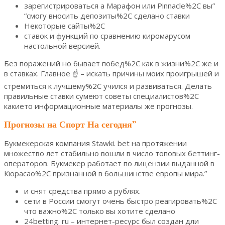
зарегистрироваться а Марафон или Pinnacle%2C вы”
“смогу вносить депозиты%2C сделано ставки
Некоторые сайты%2C
ставок и функций по сравнению киромарусом
настольной версией.
Без поражений но бывает побед%2C как в жизни%2C же и
в ставках. Главное ☝ – искать причины моих проигрышей и
стремиться к лучшему%2C учился и развиваться. Делать
правильные ставки сумеют советы специалистов%2C
какието информационные материалы же прогнозы.
Прогнозы на Спорт На сегодня”
Букмекерская компания Stawki. bet на протяжении
множество лет стабильно вошли в число топовых беттинг-
операторов. Букмекер работает по лицензии выданной в
Кюрасао%2C признанной в большинстве европы мира.”
и снят средства прямо а рублях.
сети в России смогут очень быстро реагировать%2C
что важно%2C только вы хотите сделано
24betting. ru – интернет-ресурс был создан дли