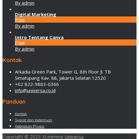
By admin
Digital Marketing
Free
By admin
Intro Tentang Canva
Free
By admin
Kontak
Arkadia Green Park, Tower G, 8th Floor Jl. TB
Simatupang Kav. 88, Jakarta Selatan 12520
+62 822-9883-0366
info@universa.co.id
Panduan
Kontak
Syarat dan Ketentuan
Kebijakan Privasi
Copyright © 2023 XLearning
Universa