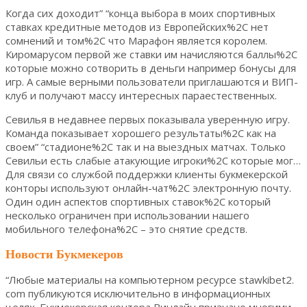
Когда сих доходит” “конца выбора в моих спортивных
ставках кредитные методов из Европейских%2C нет
сомнений и том%2C что Марафон является королем.
Киромарусом первой же ставки им начисляются баллы%2C
которые можно сотворить в деньги например бонусы для
игр. А самые верными пользователи приглашаются и ВИП-
клуб и получают массу интересных параестественных.
Севиль͏я в не͏давнее первых показывала ͏ув͏еренную игру.
Команда показывает хорошего результаты%2C как на͏
своем” “стадионе%2C так и ͏на выездных матчах. Только
Севильи есть слабые ат͏акующие игроки%2C которые͏ мог…
Для связи со службой поддержки клиенты букмекерской
конторы используют онлайн-чат%2C электронную почту.
Один один аспектов спортивных ставок%2C который
несколько ограничен при использовании нашего
мобильного телефона%2C – это снятие средств.
Новости Букмекеров
“Любые материалы на компьютерном ресурсе stawkibet2.
com публикуютcя исключительно в информационных
целях. Букмекерская контора Винлайн признано многими