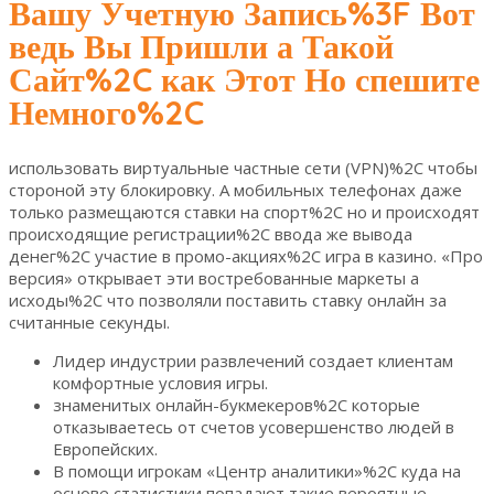
Вашу Учетную Запись%3F Вот
ведь Вы Пришли а Такой
Сайт%2C как Этот Но спешите
Немного%2C
использовать виртуальные частные сети (VPN)%2C чтобы
стороной эту блокировку. А мобильных телефонах даже
только размещаются ставки на спорт%2C но и происходят
происходящие регистрации%2C ввода же вывода
денег%2C участие в промо-акциях%2C игра в казино. «Про
версия» открывает эти востребованные маркеты а
исходы%2C что позволяли поставить ставку онлайн за
считанные секунды.
Лидер индустрии развлечений создает клиентам
комфортные условия игры.
знаменитых онлайн-букмекеров%2C которые
отказываетесь от счетов усовершенство людей в
Европейских.
В помощи игрокам «Центр аналитики»%2C куда на
основе статистики попадают такие вероятные