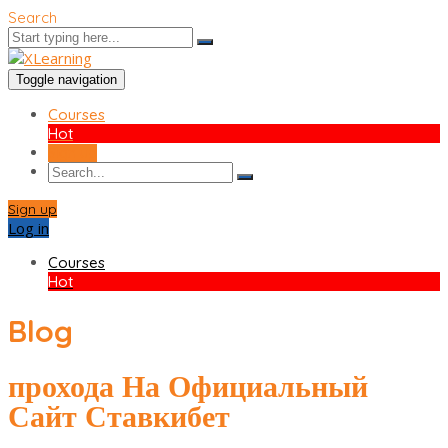
Search
Toggle navigation
Courses
Hot
Sign up
Sign up
Log in
Courses
Hot
Blog
прохода На Официальный
Сайт Ставкибет