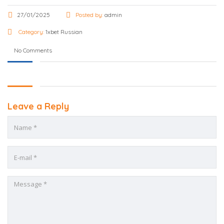
27/01/2025
Posted by:
admin
Category:
1xbet Russian
No Comments
Leave a Reply