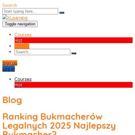
Search
Toggle navigation
Courses
Hot
Sign up
Sign up
Log in
Courses
Hot
Blog
Ranking Bukmacherów
Legalnych 2025 Najlepszy
Bukmacher?