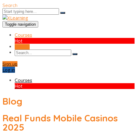
Search
Toggle navigation
Courses
Hot
Sign up
Sign up
Log in
Courses
Hot
Blog
Real Funds Mobile Casinos
2025