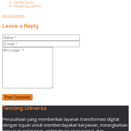
16/04/2025
Posted by:
admin
No Comments
Leave a Reply
Tentang Universa
Perusahaan yang memberikan layanan transformasi digital
dengan tujuan untuk memberdayakan karyawan, meningkatkan
kepuasan pelanggan, optimalisasi operasional, dan