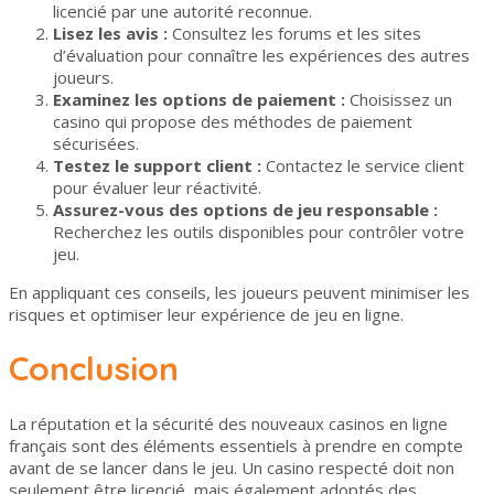
licencié par une autorité reconnue.
Lisez les avis :
Consultez les forums et les sites
d’évaluation pour connaître les expériences des autres
joueurs.
Examinez les options de paiement :
Choisissez un
casino qui propose des méthodes de paiement
sécurisées.
Testez le support client :
Contactez le service client
pour évaluer leur réactivité.
Assurez-vous des options de jeu responsable :
Recherchez les outils disponibles pour contrôler votre
jeu.
En appliquant ces conseils, les joueurs peuvent minimiser les
risques et optimiser leur expérience de jeu en ligne.
Conclusion
La réputation et la sécurité des nouveaux casinos en ligne
français sont des éléments essentiels à prendre en compte
avant de se lancer dans le jeu. Un casino respecté doit non
seulement être licencié, mais également adoptés des