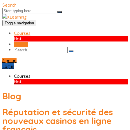
Search
Toggle navigation
Courses
Hot
Sign up
Sign up
Log in
Courses
Hot
Blog
Réputation et sécurité des
nouveaux casinos en ligne
français