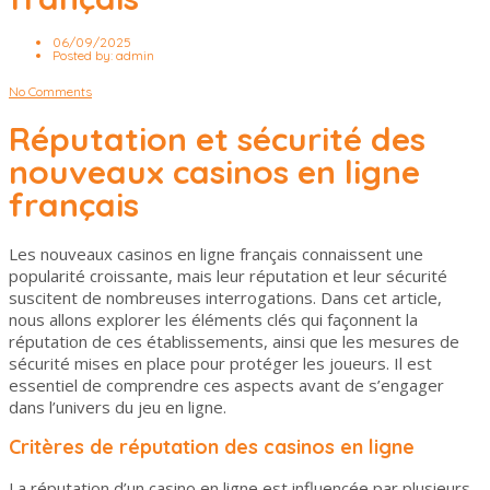
06/09/2025
Posted by:
admin
No Comments
Réputation et sécurité des
nouveaux casinos en ligne
français
Les nouveaux casinos en ligne français connaissent une
popularité croissante, mais leur réputation et leur sécurité
suscitent de nombreuses interrogations. Dans cet article,
nous allons explorer les éléments clés qui façonnent la
réputation de ces établissements, ainsi que les mesures de
sécurité mises en place pour protéger les joueurs. Il est
essentiel de comprendre ces aspects avant de s’engager
dans l’univers du jeu en ligne.
Critères de réputation des casinos en ligne
La réputation d’un casino en ligne est influencée par plusieurs