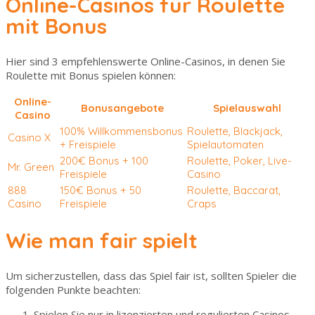
Online-Casinos für Roulette
mit Bonus
Hier sind 3 empfehlenswerte Online-Casinos, in denen Sie
Roulette mit Bonus spielen können:
Online-
Bonusangebote
Spielauswahl
Casino
100% Willkommensbonus
Roulette, Blackjack,
Casino X
+ Freispiele
Spielautomaten
200€ Bonus + 100
Roulette, Poker, Live-
Mr. Green
Freispiele
Casino
888
150€ Bonus + 50
Roulette, Baccarat,
Casino
Freispiele
Craps
Wie man fair spielt
Um sicherzustellen, dass das Spiel fair ist, sollten Spieler die
folgenden Punkte beachten:
Spielen Sie nur in lizenzierten und regulierten Casinos