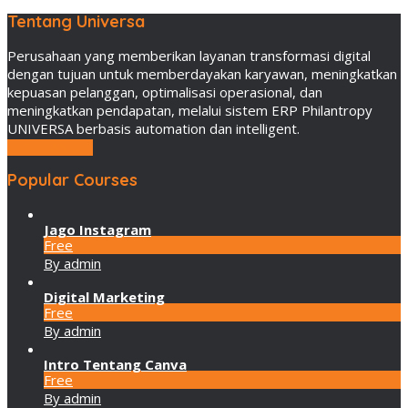
Tentang Universa
Perusahaan yang memberikan layanan transformasi digital
dengan tujuan untuk memberdayakan karyawan, meningkatkan
kepuasan pelanggan, optimalisasi operasional, dan
meningkatkan pendapatan, melalui sistem ERP Philantropy
UNIVERSA berbasis automation dan intelligent.
LEBIH LANJUT
Popular Courses
Jago Instagram
Free
By admin
Digital Marketing
Free
By admin
Intro Tentang Canva
Free
By admin