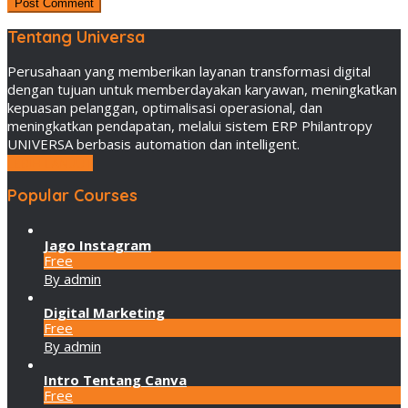
Tentang Universa
Perusahaan yang memberikan layanan transformasi digital
dengan tujuan untuk memberdayakan karyawan, meningkatkan
kepuasan pelanggan, optimalisasi operasional, dan
meningkatkan pendapatan, melalui sistem ERP Philantropy
UNIVERSA berbasis automation dan intelligent.
LEBIH LANJUT
Popular Courses
Jago Instagram
Free
By admin
Digital Marketing
Free
By admin
Intro Tentang Canva
Free