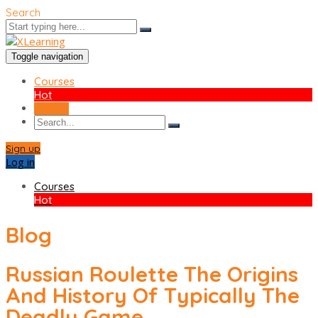
Search
Toggle navigation
Courses
Hot
Sign up
Sign up
Log in
Courses
Hot
Blog
Russian Roulette The Origins
And History Of Typically The
Deadly Game