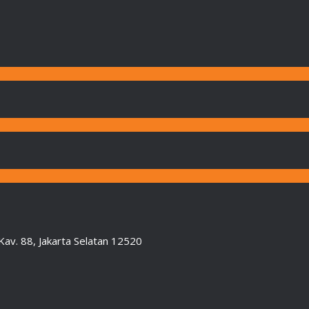
Kav. 88, Jakarta Selatan 12520