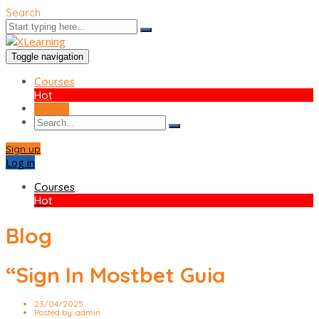
Search
Toggle navigation
Courses
Hot
Sign up
Sign up
Log in
Courses
Hot
Blog
“Sign In Mostbet Guia
23/04/2025
Posted by:
admin