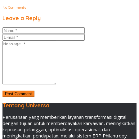
No Comments
Leave a Reply
Tentang Universa
Perusahaan yang memberikan layanan transformasi digital
dengan tujuan untuk memberdayakan karyawan, meningkatkan
kepuasan pelanggan, optimalisasi operasional, dan
meningkatkan pendapatan, melalui sistem ERP Philantropy