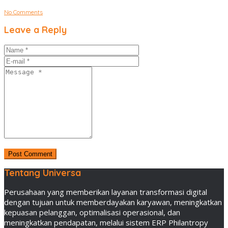
No Comments
Leave a Reply
Tentang Universa
Perusahaan yang memberikan layanan transformasi digital
dengan tujuan untuk memberdayakan karyawan, meningkatkan
kepuasan pelanggan, optimalisasi operasional, dan
meningkatkan pendapatan, melalui sistem ERP Philantropy