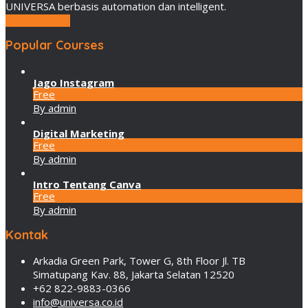
UNIVERSA berbasis automation dan intelligent.
LEBIH LANJUT
Popular Courses
Jago Instagram
Free
By admin
Digital Marketing
Free
By admin
Intro Tentang Canva
Free
By admin
Kontak
Arkadia Green Park, Tower G, 8th Floor Jl. TB
Simatupang Kav. 88, Jakarta Selatan 12520
+62 822-9883-0366
info@universa.co.id