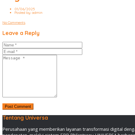
01/06/2025
Posted by:
admin
No Comments
Leave a Reply
Tentang Universa
Perusahaan yang memberikan layanan transformasi digital deng
pendapatan, melalui sistem ERP Philantropy UNIVERSA berbasis 