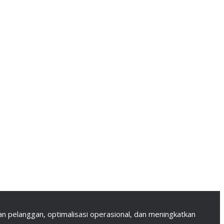
 pelanggan, optimalisasi operasional, dan meningkatkan