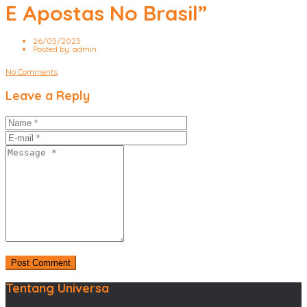
E Apostas No Brasil”
26/05/2025
Posted by:
admin
No Comments
Leave a Reply
Tentang Universa