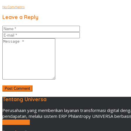
No Comments
Leave a Reply
Tentang Universa
Perusahaan yang memberikan layanan transformasi digital deng
pendapatan, melalui sistem ERP Philantropy UNIVERSA berbasis 
LEBIH LANJUT