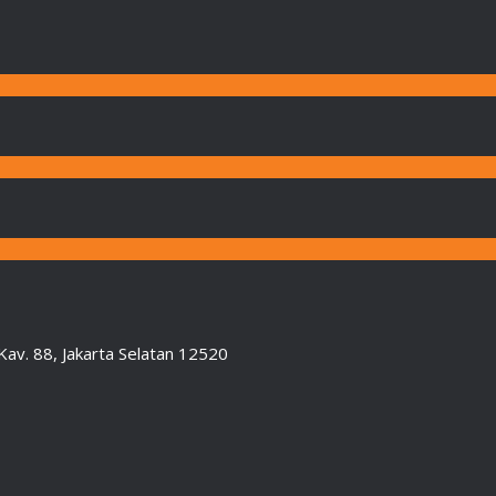
Kav. 88, Jakarta Selatan 12520