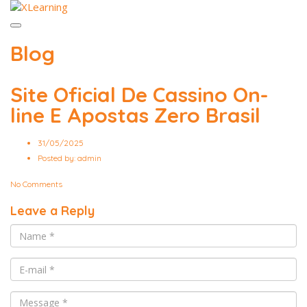
Toggle
navigation
Blog
Site Oficial De Cassino On-
line E Apostas Zero Brasil
31/05/2025
Posted by:
admin
No Comments
Leave a Reply