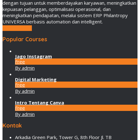
dengan tujuan untuk memberdayakan karyawan, meningkatkan
kepuasan pelanggan, optimalisasi operasional, dan
meningkatkan pendapatan, melalui sistem ERP Philantropy
UNIVERSA berbasis automation dan intelligent.
LEBIH LANJUT
Popular Courses
Jago Instagram
Free
By admin
Digital Marketing
Free
By admin
Intro Tentang Canva
Free
By admin
Kontak
Arkadia Green Park, Tower G, 8th Floor Jl. TB