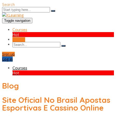
Search
Toggle navigation
Courses
Hot
Sign up
Sign up
Log in
Courses
Hot
Blog
Site Oficial No Brasil Apostas
Esportivas E Cassino Online