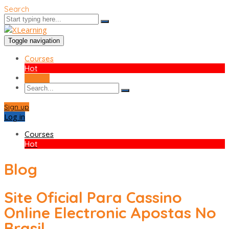
Search
Toggle navigation
Courses
Hot
Sign up
Sign up
Log in
Courses
Hot
Blog
Site Oficial Para Cassino
Online Electronic Apostas No
Brasil