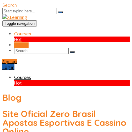
Search
Toggle navigation
Courses
Hot
Sign up
Sign up
Log in
Courses
Hot
Blog
Site Oficial Zero Brasil
Apostas Esportivas E Cassino
Online