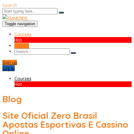
Search
Toggle navigation
Courses
Hot
Sign up
Sign up
Log in
Courses
Hot
Blog
Site Oficial Zero Brasil
Apostas Esportivas E Cassino
Online