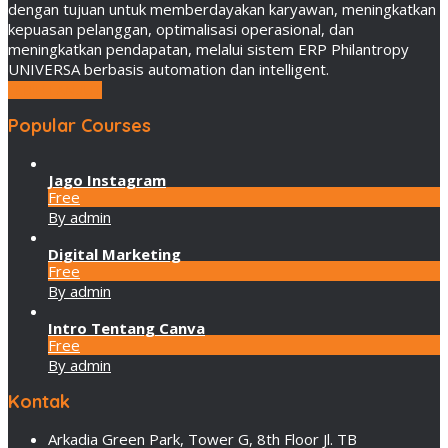
dengan tujuan untuk memberdayakan karyawan, meningkatkan
kepuasan pelanggan, optimalisasi operasional, dan
meningkatkan pendapatan, melalui sistem ERP Philantropy
UNIVERSA berbasis automation dan intelligent.
LEBIH LANJUT
Popular Courses
Jago Instagram
Free
By admin
Digital Marketing
Free
By admin
Intro Tentang Canva
Free
By admin
Kontak
Arkadia Green Park, Tower G, 8th Floor Jl. TB