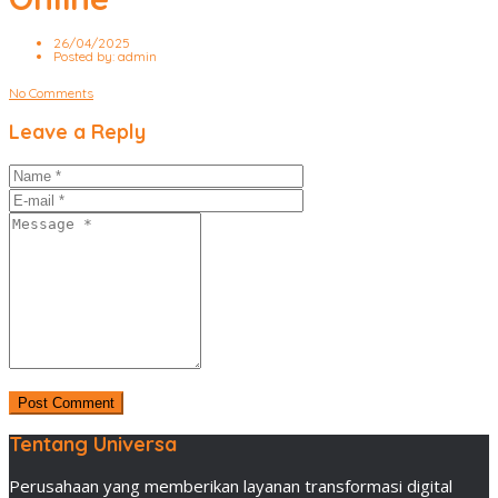
26/04/2025
Posted by:
admin
No Comments
Leave a Reply
Tentang Universa
Perusahaan yang memberikan layanan transformasi digital