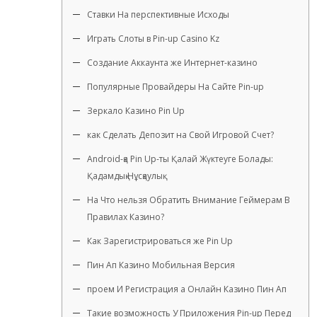
Ставки На перспективные Исходы
Играть Слоты в Pin-up Casino Kz
Создание Аккаунта же Интернет-казино
Популярные Провайдеры На Сайте Pin-up
Зеркало Казино Pin Up
как Сделать Депозит на Свой Игровой Счет?
Android-қа Pin Up-ты Қалай Жүктеуге Болады:
Қадамдық Нұсқаулық
На Что нельзя Обратить Внимание Геймерам В
Правилах Казино?
Как Зарегистрироваться же Pin Up
Пин Ап Казино Мобильная Версия
проем И Регистрация а Онлайн Казино Пин Ап
Такие возможность У Приложения Pin-up Перед