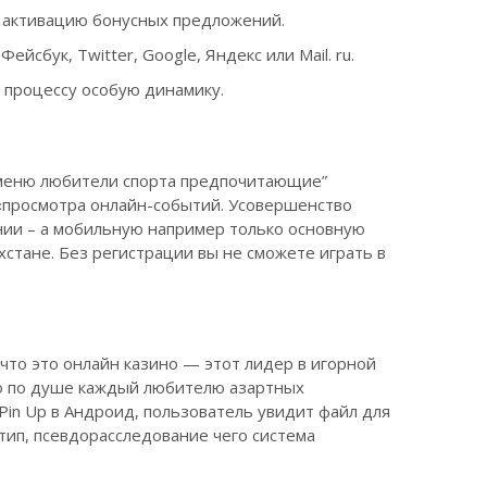
 активацию бонусных предложений.
сбук, Twitter, Google, Яндекс или Mail. ru.
 процессу особую динамику.
В меню любители спорта предпочитающие”
 «просмотра онлайн-событий. Усовершенство
нии – а мобильную например только основную
хстане. Без регистрации вы не сможете играть в
 что это онлайн казино — этот лидер в игорной
-то по душе каждый любителю азартных
Pin Up в Андроид, пользователь увидит файл для
тип, псевдорасследование чего система