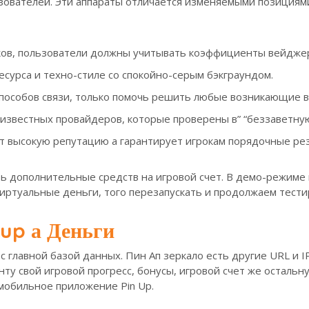
ователей. Эти аппараты отличается изменяемыми позициями
ков, пользователи должны учитывать коэффициенты вейджера
урса и техно-стиле со спокойно-серым бэкграундом.
способов связи, только помочь решить любые возникающие 
известных провайдеров, которые проверены в” “беззаветную
ет высокую репутацию а гарантирует игрокам порядочные ре
ь дополнительные средств на игровой счет. В демо-режиме
 виртуальные деньги, того перезапускать и продолжаем тест
nup а Деньги
 с главной базой данных. Пин Ап зеркало есть другие URL и 
иенту свой игровой прогресс, бонусы, игровой счет же оста
мобильное приложение Pin Up.