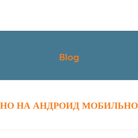
Blog
ИНО НА АНДРОИД МОБИЛЬНО