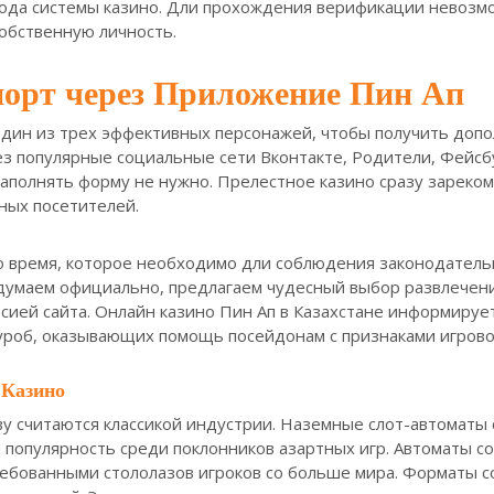
хода системы казино. Дли прохождения верификации невозмо
обственную личность.
порт через Приложение Пин Ап
дин из трех эффективных персонажей, чтобы получить доп
з популярные социальные сети Вконтакте, Родители, Фейсбук, 
аполнять форму не нужно. Прелестное казино сразу зареко
ных посетителей.
о время, которое необходимо дли соблюдения законодатель
думаем официально, предлагаем чудесный выбор развлечений
сией сайта. Онлайн казино Пин Ап в Казахстане информирует
 уроб, оказывающих помощь посейдонам с признаками игров
 Казино
у считаются классикой индустрии. Наземные слот-автоматы 
 популярность среди поклонников азартных игр. Автоматы с
ребованными стололазов игроков со больше мира. Форматы 