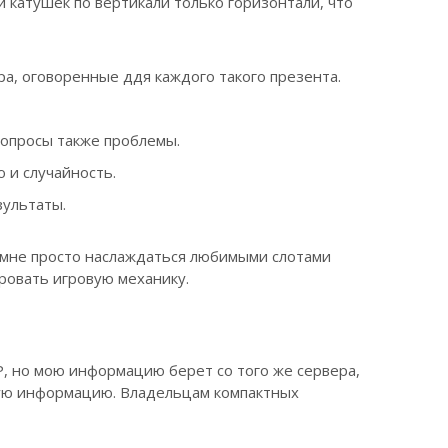
 катушек по вертикали только горизонтали, что
, оговоренные ддя каждого такого презента.
вопросы также проблемы.
 и случайность.
зультаты.
 мне просто наслаждаться любимыми слотами
ировать игровую механику.
IP, но мою информацию берет со того же сервера,
льную информацию. Владельцам компактных