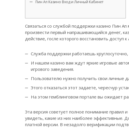
Пин Ап Казино Вход и Личный Кабинет
Связаться со службой поддержки казино Пин Ап м
произвести первый напрашивающийся денег, каз
действие, госле которого восстановить доступ к
Служба поддержки работаешь круглосуточно, 
И нашем казино вам ждут яркие игровые авто
игрового заведения.
Пользователю нужно получить свои личные д
Этого отказаться этот задаете, чересчур уст
На этом гемблинговом портале вы ожидает ра
Эта версия советует полное понимание правил и
увидеть, какие из них наиболее эффективные. Д
платной версии. В незадолго верификации подтв