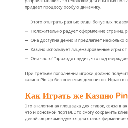
разрабатывались эотеховский для опытных польз
придаёт процессу особую динамику.
Этого отыграть разные виды бонусных подар
Положительно радует оформление страниц рес
Она доступна денно и предлагает несколько 
Казино использует лицензированные игры от 
Они часто” “проходят аудит, что подтвержда
При третьем пополнении игроки должно получит
казино Pin Up без внесения депозитов. Играю в
Как Играть же Казино Pi
Это аналогичная площадка для ставок, связанная
что и основной портал. Это смогу сохранить кл
девайсов рекомендуется для ставок фирменное 