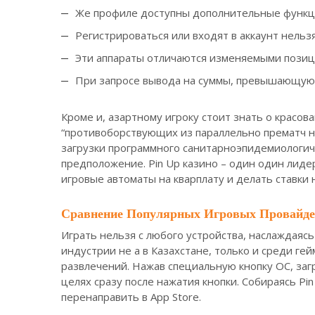
Же профиле доступны дополнительные функци
Регистрироваться или входят в аккаунт нельзя
Эти аппараты отличаются изменяемыми позици
При запросе вывода на суммы, превышающую 2
Кроме и, азартному игроку стоит знать о красо
“противоборствующих из параллельно прематч н
загрузки программного санитарноэпидемиологич
предположение. Pin Up казино – один один лидер
игровые автоматы на кварплату и делать ставки н
Сравнение Популярных Игровых Провайдер
Играть нельзя с любого устройства, наслаждаяс
индустрии не а в Казахстане, только и среди ге
развлечений. Нажав специальную кнопку ОС, заг
целях сразу после нажатия кнопки. Собираясь P
перенаправить в App Store.