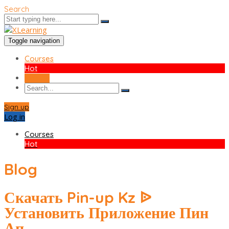
Search
Toggle navigation
Courses
Hot
Sign up
Sign up
Log in
Courses
Hot
Blog
Скачать Pin-up Kz ᐉ
Установить Приложение Пин
Ап