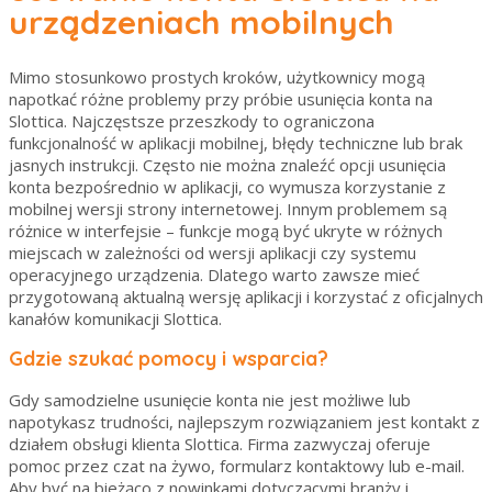
urządzeniach mobilnych
Mimo stosunkowo prostych kroków, użytkownicy mogą
napotkać różne problemy przy próbie usunięcia konta na
Slottica. Najczęstsze przeszkody to ograniczona
funkcjonalność w aplikacji mobilnej, błędy techniczne lub brak
jasnych instrukcji. Często nie można znaleźć opcji usunięcia
konta bezpośrednio w aplikacji, co wymusza korzystanie z
mobilnej wersji strony internetowej. Innym problemem są
różnice w interfejsie – funkcje mogą być ukryte w różnych
miejscach w zależności od wersji aplikacji czy systemu
operacyjnego urządzenia. Dlatego warto zawsze mieć
przygotowaną aktualną wersję aplikacji i korzystać z oficjalnych
kanałów komunikacji Slottica.
Gdzie szukać pomocy i wsparcia?
Gdy samodzielne usunięcie konta nie jest możliwe lub
napotykasz trudności, najlepszym rozwiązaniem jest kontakt z
działem obsługi klienta Slottica. Firma zazwyczaj oferuje
pomoc przez czat na żywo, formularz kontaktowy lub e-mail.
Aby być na bieżąco z nowinkami dotyczącymi branży i