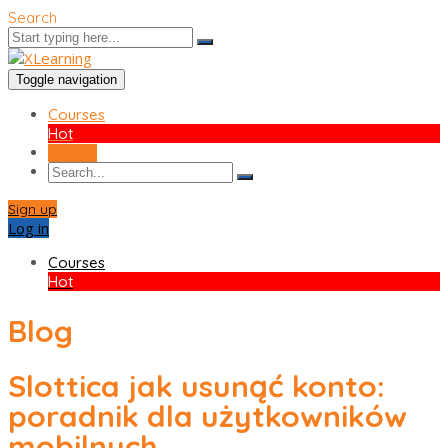
Search
Toggle navigation
Courses
Hot
Sign up
Sign up
Log in
Courses
Hot
Blog
Slottica jak usunąć konto:
poradnik dla użytkowników
mobilnych