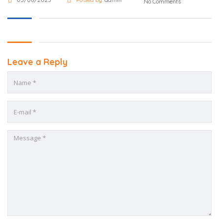
No Comments
Leave a Reply