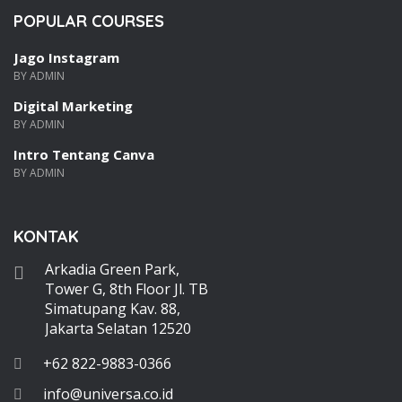
POPULAR COURSES
Jago Instagram
BY ADMIN
Digital Marketing
BY ADMIN
Intro Tentang Canva
BY ADMIN
KONTAK
Arkadia Green Park,
Tower G, 8th Floor Jl. TB
Simatupang Kav. 88,
Jakarta Selatan 12520
+62 822-9883-0366
info@universa.co.id