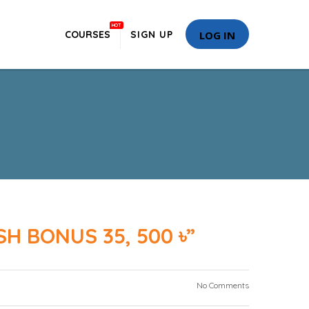
HOT
COURSES
SIGN UP
LOG IN
 BONUS 35, 500 ৳”
No Comments