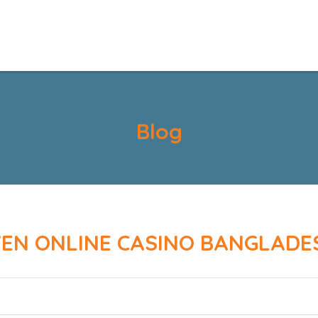
Blog
EN ONLINE CASINO BANGLADESH