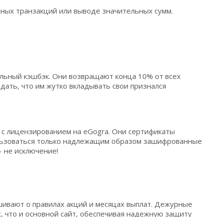
упных транзакций или выводе значительных сумм.
ельный кэшбэк. Они возвращают конца 10% от всех
дать, что им жутко вкладывать свои признался
и с лицензированием на eGogra. Они сертификаты
ользоваться только надлежащим образом зашифрованные
 не исключение!
шивают о правилах акций и месяцах выплат. Дежурные
, что и основной сайт, обеспечивая надежную защиту