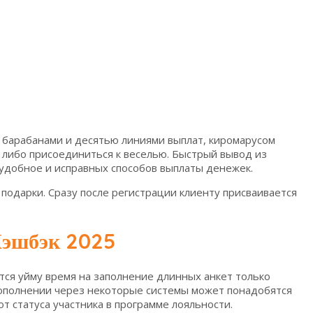
емя барабанами и десятью линиями выплат, киромарусом
й либо присоединиться к веселью. Быстрый вывод из
о удобное и исправных способов выплаты денежек.
подарки. Сразу после регистрации клиенту присваивается
Кэшбэк 2025
ется уйму время на заполнение длинных анкет только
пополнении через некоторые системы может понадобятся
т статуса участника в программе лояльности.