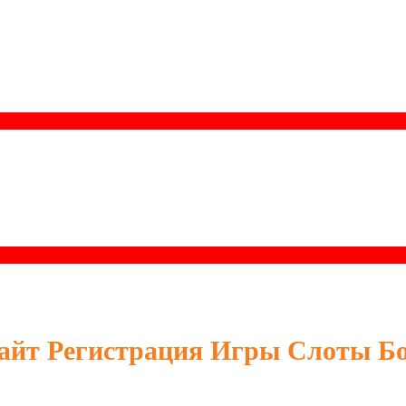
айт Регистрация Игры Слоты Б