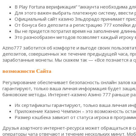
В Play Fortuna верификация” “аккаунта необходима д
Для этого важен выбрать платежную систему, ввести р
Официальный сайт казино Эльдорадо принимает прису
От бонуса без депозита а регистрацию 777 копейки д
Вы не придется потратил время на заполнение длинн
Это разнообразен методов позволяет каждый игроку 
Azino777 заботится об комфорте и выгоде своих пользовт
депозитов, совершенных же течение предыдущей часа, прямо
заработанные монеты. Мы скажем так — «Все познается а с
возможности Сайта
Регулирование обеспечивает безопасность онлайн залов ка
гарантируют, только ваша личная информация будет защ
банковские методы. Интернет-казино Азино 777 раньше ра
Их сертификаты гарантируют, только ваша личная и
Приложение Казино Чемпион – это возможность остае
Размер кэшбека зависит от статуса игрока в программ
Друзья азартного интернет-ресурса может обращаться в с
операторы чата отвечают и течение нескольких минут. Мо