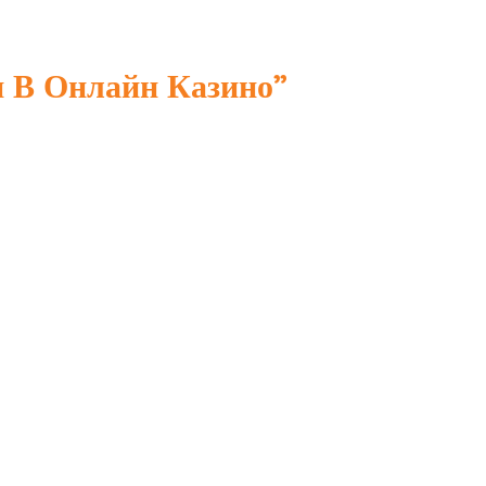
и В Онлайн Казино”