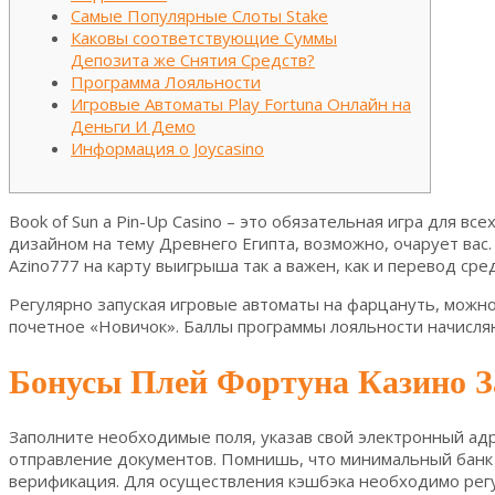
Самые Популярные Слоты Stake
Каковы соответствующие Суммы
Депозита же Снятия Средств?
Программа Лояльности
Игровые Автоматы Play Fortuna Онлайн на
Деньги И Демо
Информация о Joycasino
Book of Sun а Pin-Up Casino – это обязательная игра для 
дизайном на тему Древнего Египта, возможно, очарует вас.
Azino777 на карту выигрыша так а важен, как и перевод с
Регулярно запуская игровые автоматы на фарцануть, можно
почетное «Новичок». Баллы программы лояльности начисляю
Бонусы Плей Фортуна Казино 
Заполните необходимые поля, указав свой электронный адр
отправление документов. Помнишь, что минимальный банк 
верификация. Для осуществления кэшбэка необходимо регул