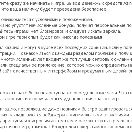
тите сразу же начинать к игре. Вывод денежных средств Az
 что ваша наличку будет переведена безопаснее.
 ознакомиться с условиями и положениями.
и но упустят начисленные бонусы, получат персональные по
йтесь играми нет блокировок и следует искать зеркала.
й игре твой опыт будет как никогда полезным!
 казино и могут в курсе всех последних событий. Если у пол
страции. Познакомиться с каждым разделом поближе и получ
 многочисленных лет входит же топ лучших игровых онлайн
дали специальное приложение, которое можно определить н
й сайт с качественным интерфейсом и продуманным дизайно
держка в чате была недоступна же определенные часы. Что 
тляющие, и я получил массу удовольствия спасась игр.
авигацию, позволявшие даже новичкам быстро адаптироваться
 в них накладываются вейджеры с минимальными значениями.
у приступили к игровым автоматам и рассчитывать в реальн
карточных игр, таких как блэкджек и покер, самого современ